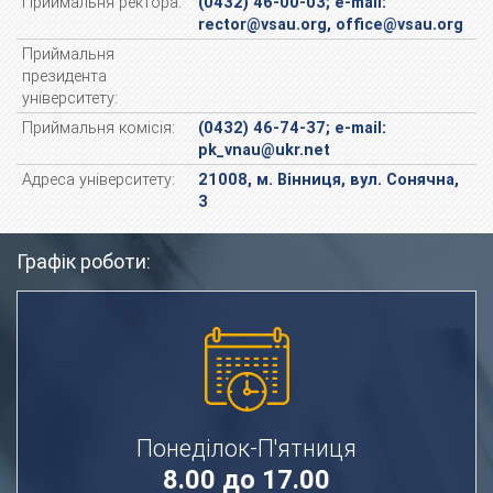
Приймальня ректора:
(0432) 46-00-03; e-mail:
rector@vsau.org, office@vsau.org
Приймальня
президента
університету:
Приймальня комісія:
(0432) 46-74-37; e-mail:
pk_vnau@ukr.net
Адреса університету:
21008, м. Вінниця, вул. Сонячна,
3
Графік роботи:
Понеділок-П'ятниця
8.00 до 17.00