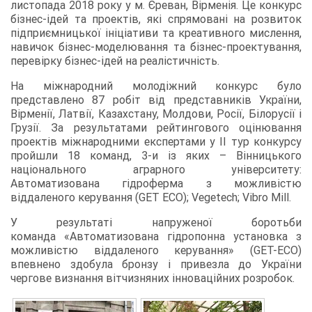
листопада 2018 року у м. Єреван, Вірменія. Це конкурс
бізнес-ідей та проектів, які спрямовані на розвиток
підприємницької ініціативи та креативного мислення,
навичок бізнес-моделювання та бізнес-проектування,
перевірку бізнес-ідей на реалістичність.
На міжнародний молодіжний конкурс було
представлено 87 робіт від представників України,
Вірменії, Латвії, Казахстану, Молдови, Росії, Білорусії і
Грузії. За результатами рейтингового оцінювання
проектів міжнародними експертами у ІІ тур конкурсу
пройшли 18 команд, 3-и із яких – Вінницького
національного аграрного університету:
Автоматизована гідроферма з можливістю
віддаленого керування (GET ECO); Vegetech; Vibro Mill.
У результаті напруженої боротьби
команда «Автоматизована гідропонна установка з
можливістю віддаленого керування» (GET-ECO)
впевнено здобула бронзу і привезла до України
чергове визнання вітчизняних інноваційних розробок.