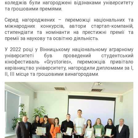
коледжів були нагороджені відзнаками університету
та грошовими преміями.
Серед нагороджених – переможці національних та
міжнародних конкурсів, автори стартап-компаній,
стипендіати та номінанти на престижні премії та
премії за наукову та освітню діяльність.
У 2022 році у Вінницькому національному аграрному
університеті був проведений студентський
кінофестиваль «Grystories», переможців привітало
керівництво університету, нагородили дипломами за I,
II, III місце та грошовими винагородами.