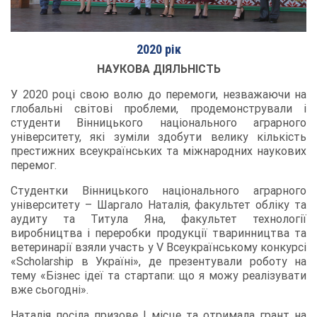
2020 рік
НАУКОВА ДІЯЛЬНІСТЬ
У 2020 році свою волю до перемоги, незважаючи на
глобальні світові проблеми, продемонстрували і
студенти Вінницького національного аграрного
університету, які зуміли здобути велику кількість
престижних всеукраїнських та міжнародних наукових
перемог.
Студентки Вінницького національного аграрного
університету – Шаргало Наталія, факультет обліку та
аудиту та Титула Яна, факультет технології
виробництва і переробки продукції тваринництва та
ветеринарії взяли участь у V Всеукраїнському конкурсі
«Scholarship в Україні», де презентували роботу на
тему «Бізнес ідеї та стартапи: що я можу реалізувати
вже сьогодні».
Наталія посіла призове I місце та отримала грант на