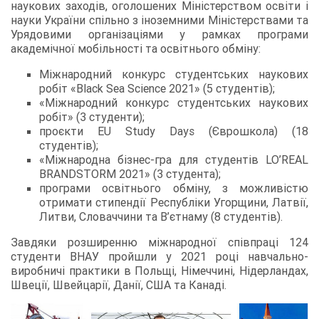
наукових заходів, оголошених Міністерством освіти і
науки України спільно з іноземними Міністерствами та
Урядовими організаціями у рамках програми
академічної мобільності та освітнього обміну:
Міжнародний конкурс студентських наукових
робіт «Black Sea Science 2021» (5 студентів);
«Міжнародний конкурс студентських наукових
робіт» (3 студенти);
проєкти EU Study Days (Єврошкола) (18
студентів);
«Міжнародна бізнес-гра для студентів LO’REAL
BRANDSTORM 2021» (3 студента);
програми освітнього обміну, з можливістю
отримати стипендії Республіки Угорщини, Латвії,
Литви, Словаччини та В’єтнаму (8 студентів).
Завдяки розширенню міжнародної співпраці 124
студенти ВНАУ пройшли у 2021 році навчально-
виробничі практики в Польщі, Німеччині, Нідерландах,
Швеції, Швейцарії, Данії, США та Канаді.