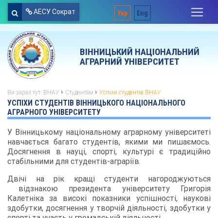
АЕСУ Сократ
Укр
Eng
ВІННИЦЬКИЙ НАЦІОНАЛЬНИЙ
АГРАРНИЙ УНІВЕРСИТЕТ
Ви зараз тут:
ВНАУ
Студентам
Успіхи студентів ВНАУ
УСПІХИ СТУДЕНТІВ ВІННИЦЬКОГО НАЦІОНАЛЬНОГО
АГРАРНОГО УНІВЕРСИТЕТУ
У Вінницькому національному аграрному університеті
навчається багато студентів, якими ми пишаємось.
Досягнення в науці, спорті, культурі є традиційно
стабільними для студентів-аграріїв.
Двічі на рік кращі студенти нагороджуються
відзнакою президента університету Григорія
Калетніка за високі показники успішності, наукові
здобутки, досягнення у творчій діяльності, здобутки у
спорті та участь у громадській діяльності.