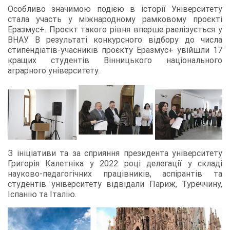
Особливо значимою подією в історії Університету
стала участь у міжнародному рамковому проєкті
Еразмус+. Проєкт такого рівня вперше раелізується у
ВНАУ. В результаті конкурсного відбору до числа
стипендіатів-учасників проєкту Еразмус+ увійшли 17
кращих студентів Вінницького національного
аграрного університету.
З ініціативи та за сприяння президента університету
Григорія Калетніка у 2022 році делегації у складі
науково-педагогічних працівників, аспірантів та
студентів університету відвідали Париж, Туреччину,
Іспанію та Італію.