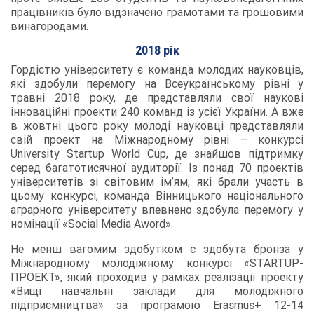
працівників було відзначено грамотами та грошовими
винагородами.
2018 рік
Гордістю університету є команда молодих науковців,
які здобули перемогу на Всеукраїнському рівні у
травні 2018 року, де представляли свої наукові
інноваційні проекти 240 команд із усієї України. А вже
в жовтні цього року молоді науковці представляли
свій проект на Міжнародному рівні – конкурсі
University Startup World Cup, де знайшов підтримку
серед багатотисячної аудиторії. Із понад 70 проектів
університетів зі світовим ім’ям, які брали участь в
цьому конкурсі, команда Вінницького національного
аграрного університету впевнено здобула перемогу у
номінації «Social Media Aword».
Не менш вагомим здобутком є здобута бронза у
Міжнародному молодіжному конкурсі «STARTUP-
ПРОЕКТ», який проходив у рамках реалізації проекту
«Вищі навчальні заклади для молодіжного
підприємництва» за програмою Erasmus+ 12-14