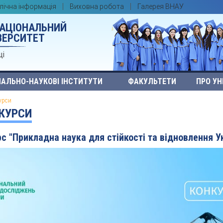
лічна інформація
Виховна робота
Галерея ВНАУ
НАЦІОНАЛЬНИЙ
ВЕРСИТЕТ
ці
АЛЬНО-НАУКОВІ ІНСТИТУТИ
ФАКУЛЬТЕТИ
ПРО УН
урси
НКУРСИ
с "Прикладна наука для стійкості та відновлення У