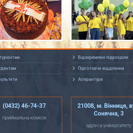
турієнтам
Відокремлені підрозділи
удентам
Підготовче відділення
культети
Аспірантура
(0432) 46-74-37
21008, м. Вінниця, в
Сонячна, 3
приймальна комісія
адреса університету