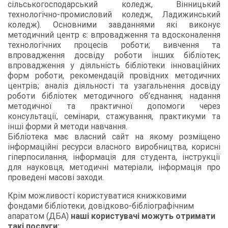
сільськогосподарський коледж, Вінницький
технологічно-промисловий коледж, Ладижинський
коледж). Основними завданнями які виконує
методичний центр є: впровадження та вдосконалення
технологічних процесів роботи; вивчення та
впровадження досвіду роботи інших бібліотек;
впровадження у діяльність бібліотеки інноваційних
форм роботи, рекомендацій провідних методичних
центрів; аналіз діяльності та узагальнення досвіду
роботи бібліотек методичного об’єднання; надання
методичної та практичної допомоги через
консультації, семінари, стажування, практикуми та
інші форми й методи навчання.
Бібліотека має власний сайт на якому розміщено
інформаційні ресурси власного виробництва, корисні
гіперпосилання, інформація для студента, інструкції
для науковця, методичні матеріали, інформація про
проведені масові заходи.
Крім можливості користуватися книжковими
фондами бібліотеки, довідково-бібліографічним
апаратом (ДБА)
наші користувачі можуть отримати
такі послуги: