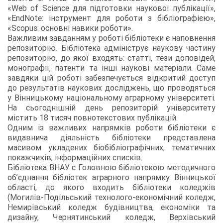
«Web of Science для підготовки наукової публікації»,
«EndNote: інструмент для роботи з бібліографією»,
«Scopus: основні навики роботи».
Важливим завданням у роботі бібліотеки є наповнення
репозиторію. Бібліотека адмініструє наукову частину
репозиторію, до якої входять: статті, тези доповідей,
монографії, патенти та інші наукові матеріали. Саме
завдяки цій роботі забезпечується відкритий доступ
до результатів наукових досліджень, що проводяться
у Вінницькому національному аграрному університеті.
На сьогоднішній день репозиторій університету
містить 18 тисяч повнотекстових публікацій.
Одним із важливих напрямків роботи бібліотеки є
видавнича діяльність бібліотеки представлена
масивом укладених біобібліографічних, тематичних
покажчиків, інформаційних списків.
Бібліотека ВНАУ є Головною бібліотекою методичного
об’єднання бібліотек аграрного напрямку Вінницької
області, до якого входить бібліотеки коледжів
(Могилів-Подільський технолого-економічний коледж,
Немирівський коледж будівництва, економіки та
дизайну, Чернятинський коледж, Верхівський