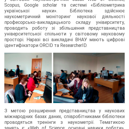
Scopus, Google scholar та системі «Бібліометрика
української науки». Бібліотека здійснює
наукометричний моніторинг наукової діяльності
професорсько-викладацького складу університету,
проводить роботу зі збільшення представництва
університетської спільноти у світовому науковому
просторі. Наразі всі викладачі ВНАУ мають цифрові
ідентифікатори ORCID та ResearcherID.
З метою розширення представництва у наукових
міжнародних базах даних, співробітниками бібліотеки
проводяться тренінги з наукометрії. Тематикою
занять є: «Web of Science: основні навики роботи»,