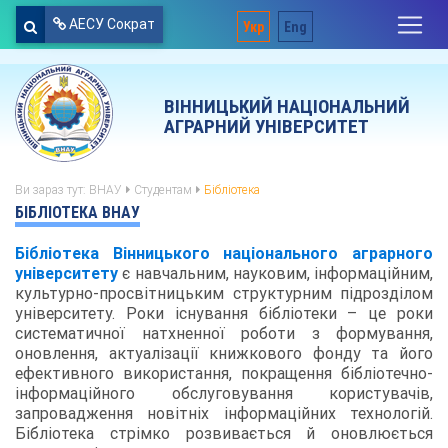
АЕСУ Сократ
Укр
Eng
ВІННИЦЬКИЙ НАЦІОНАЛЬНИЙ
АГРАРНИЙ УНІВЕРСИТЕТ
Ви зараз тут:
ВНАУ
Студентам
Бібліотека
БІБЛІОТЕКА ВНАУ
Бібліотека Вінницького національного аграрного
університету
є навчальним, науковим, інформаційним,
культурно-просвітницьким структурним підрозділом
університету. Роки існування бібліотеки – це роки
систематичної натхненної роботи з формування,
оновлення, актуалізації книжкового фонду та його
ефективного використання, покращення бібліотечно-
інформаційного обслуговування користувачів,
запровадження новітніх інформаційних технологій.
Бібліотека стрімко розвивається й оновлюється