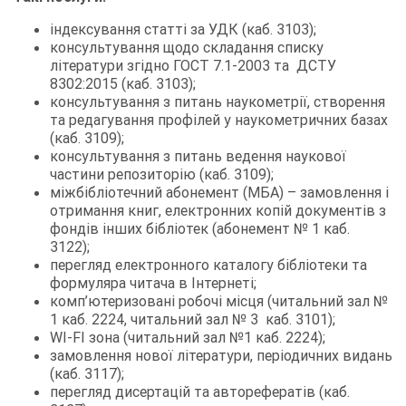
індексування статті за УДК (каб. 3103);
консультування щодо складання списку
літератури згідно ГОСТ 7.1-2003 та ДСТУ
8302:2015 (каб. 3103);
консультування з питань наукометрії, створення
та редагування профілей у наукометричних базах
(каб. 3109);
консультування з питань ведення наукової
частини репозиторію (каб. 3109);
міжбібліотечний абонемент (МБА) – замовлення і
отримання книг, електронних копій документів з
фондів інших бібліотек (абонемент № 1 каб.
3122);
перегляд електронного каталогу бібліотеки та
формуляра читача в Інтернеті;
комп’ютеризовані робочі місця (читальний зал №
1 каб. 2224, читальний зал № 3 каб. 3101);
WI-FI зона (читальний зал №1 каб. 2224);
замовлення нової літератури, періодичних видань
(каб. 3117);
перегляд дисертацій та авторефератів (каб.