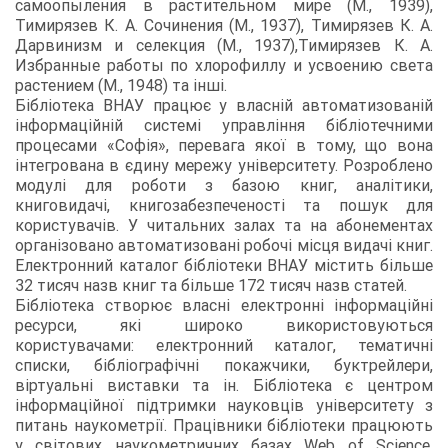
самоопыления в растительном мире (М., 1939),
Тимирязев К. А. Сочинения (М., 1937), Тимирязев К. А.
Дарвинизм и селекция (М., 1937),Тимирязев К. А.
Избранные работы по хлорофиллу и усвоению света
растением (М., 1948) та інші.
Бібліотека ВНАУ працює у власній автоматизованій
інформаційній системі управління бібліотечними
процесами «Софія», перевага якої в тому, що вона
інтегрована в єдину мережу університету. Розроблено
модулі для роботи з базою книг, аналітики,
книговидачі, книгозабезпеченості та пошук для
користувачів. У читальних залах та на абонементах
організовано автоматизовані робочі місця видачі книг.
Електронний каталог бібліотеки ВНАУ містить більше
32 тисяч назв книг та більше 172 тисяч назв статей.
Бібліотека створює власні електронні інформаційні
ресурси, які широко використовуються
користувачами: електронний каталог, тематичні
списки, бібліографічні покажчики, буктрейлери,
віртуальні виставки та ін. Бібліотека є центром
інформаційної підтримки науковців університету з
питань наукометрії. Працівники бібліотеки працюють
у світових наукометричних базах Web of Science,