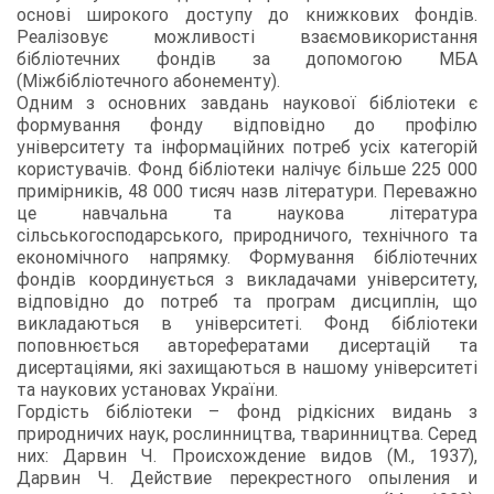
основі широкого доступу до книжкових фондів.
Реалізовує можливості взаємовикористання
бібліотечних фондів за допомогою МБА
(Міжбібліотечного абонементу).
Одним з основних завдань наукової бібліотеки є
формування фонду відповідно до профілю
університету та інформаційних потреб усіх категорій
користувачів. Фонд бібліотеки налічує більше 225 000
примірників, 48 000 тисяч назв літератури. Переважно
це навчальна та наукова література
сільськогосподарського, природничого, технічного та
економічного напрямку. Формування бібліотечних
фондів координується з викладачами університету,
відповідно до потреб та програм дисциплін, що
викладаються в університеті. Фонд бібліотеки
поповнюється авторефератами дисертацій та
дисертаціями, які захищаються в нашому університеті
та наукових установах України.
Гордість бібліотеки – фонд рідкісних видань з
природничих наук, рослинництва, тваринництва. Серед
них: Дарвин Ч. Происхождение видов (М., 1937),
Дарвин Ч. Действие перекрестного опыления и