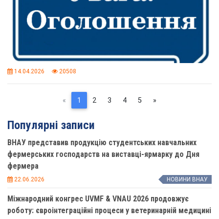
14.04.2026
20508
Previous
(current)
Next
«
1
2
3
4
5
»
Популярні записи
ВНАУ представив продукцію студентських навчальних
фермерських господарств на виставці-ярмарку до Дня
фермера
22.06.2026
НОВИНИ ВНАУ
Міжнародний конгрес UVMF & VNAU 2026 продовжує
роботу: євроінтеграційні процеси у ветеринарній медицині