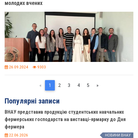
молодих вчених
26.09.2024
9303
Previous
(current)
Next
«
1
2
3
4
5
»
Популярні записи
ВНАУ представив продукцію студентських навчальних
фермерських господарств на виставці-ярмарку до Дня
фермера
22.06.2026
НОВИНИ ВНАУ