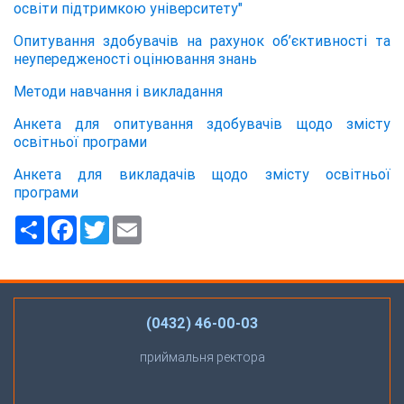
освіти підтримкою університету"
Опитування здобувачів на рахунок об’єктивності та
неупередженості оцінювання знань
Методи навчання і викладання
Анкета для опитування здобувачів щодо змісту
освітньої програми
Анкета для викладачів щодо змісту освітньої
програми
Ресурс
Facebook
Twitter
Email
(0432) 46-00-03
приймальня ректора