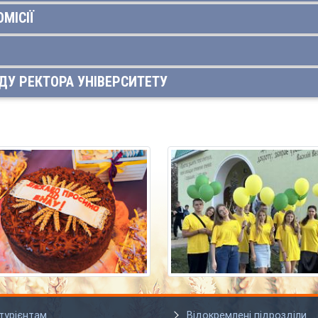
МІСІЇ
ДУ РЕКТОРА УНІВЕРСИТЕТУ
турієнтам
Відокремлені підрозділи