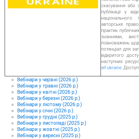
скасування або 
публікації у ві
національного
авторське право
практик публічни
знаннями, вис
повноважень щод
потенціал для зап
відкритого дост
наступних ресур
eif-ukraine
. Досту
Вебінари у червні (2026 р.)
Вебінари у травні (2026 р.)
Вебінари у квітні (2026 р.)
Вебінари у березні (2026 р.)
Вебінари у лютому (2026 р.)
Вебінари у січні (2026 р.)
Вебінари у грудні (2025 р.)
Вебінари у листопаді (2025 р.)
Вебінари у жовтні (2025 р.)
Вебінари у вересні (2025 р.)