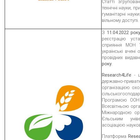
Статті згрупова
технічні науки, пр
гуманітарні науки
вільному доступі.
З
11.04.2022
рок
реєстрацію уст
сприяння МОН У
українські вчені
провідних видав
року
.
Research4Life
- ц
державно-при
організацією ох
сільськогоспо
Програмою ООН 
Всесвітньою орган
Міжнародною орг
Єльським унів
асоціацією науков
Платформа
Resea