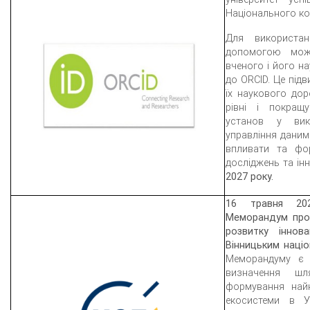
Національного к
Для використа
допомогою можн
вченого і його на
до ORCID. Це підв
їх наукового дор
рівні і покращ
установ у вико
управління дани
впливати та фо
досліджень та ін
2027 року.
16 травня 20
Меморандум про
розвитку іннов
Вінницьким наці
Меморандуму є в
визначення шл
формування найк
екосистеми в Ук