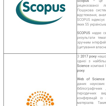
Scopus
– це ре
рецензованої л
Пошукова систе
відстеження, анал
SCOPUS індексує 
яких 55 українськ
SCOPUS
надає св
результати тема
зручним інтерфей
(цитування власних
З
2017 року
нашом
однієї з найбіл
Science
компанії 
року.
Web of Science
даних наукових
бібліографічни
періодичних в
конференцій із 
матеріалів. Та