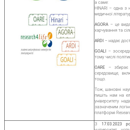
а саме:
HINARI – одна з н
медичної літерату
AGORA
– це видат
харчування та сі
ARDI
– надає дост
GOALI
– зосередж
тому числі політи
OARE
– збирає і
середовище, вкл
тощо.
Тож, шановні нау
пишіть нам на е
університету на
зазначеним логін
платформі Researc
З
17.03.2023 р
університет ус