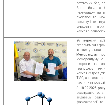
патентних баз, з
Європейського 
перекладом на ан
охоплює всі мож
захисту інтелекту
вирішення, яких
науково-педагогі
26 вересня 20
аграрним універс
інтелектуальн
Меморандум про 
Меморандуму є 
охорони та зах
трансферу техно
наукових дослідж
TISC, а також роз
частини інновацій
З
18.02.2025 рок
реєстрацію уст
видавець реценз
фармакології та 