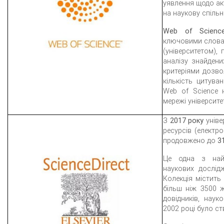
уявлення щодо акт
на наукову спільн
Web of Scienc
ключовими словам
(університетом)
аналізу знайдени
критеріями дозвол
кількість цитува
Web of Science 
мережі університ
З
2017 року
уніве
ресурсів (електр
продовжено до
3
Це одна з найб
наукових дослідж
Колекція містить
більш ніж 3500 ж
довідників, наук
2002 році було с