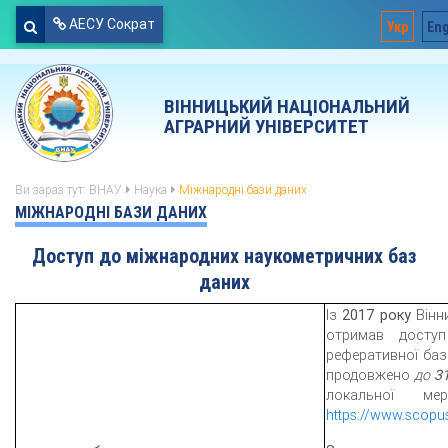
АЕСУ Сократ
Укр
En
ВІННИЦЬКИЙ НАЦІОНАЛЬНИЙ
АГРАРНИЙ УНІВЕРСИТЕТ
Ви зараз тут:
ВНАУ
Наука
Міжнародні бази даних
МІЖНАРОДНІ БАЗИ ДАНИХ
Доступ до міжнародних наукометричних баз
даних
Із
2017 року
Вінни
отримав доступ
реферативної ба
продовжено
до
31
локальної ме
https://www.scop