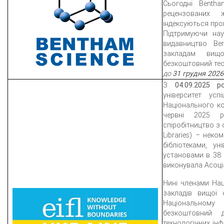
Сьогодні Benth
рецензованих 
індексуються про
Підтримуючи нау
видавництво Be
закладам вищ
безкоштовний те
до
31 грудня 2026
З
04.09.2025 р
університет ус
Національного ко
червні 2025 р
спіробітництво з о
Libraries) – нек
бібліотеками, у
установами в 38 к
виконувала Асоці
Нині членами Нац
закладів вищої 
Національному 
безкоштовний 
технологічних ін