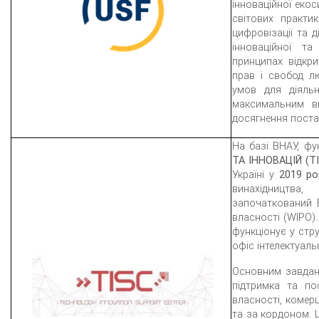
інноваційної еко
світових практик
цифровізації та д
інноваційної та
принципах відкри
прав і свобод л
умов для діяльн
максимальним ви
досягнення поста
На базі ВНАУ, фу
ТА ІННОВАЦІЙ (T
Україні у
2019 ро
винахідництва
започаткований В
власності (WIPO)
функціонує у стр
офіс інтелектуаль
Основним завда
підтримка та по
власності, комерц
та за кордоном. 