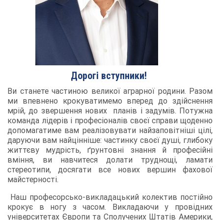
Дорогі вступники!
Ви станете частиною великої аграрної родини. Разом
ми впевнено крокуватимемо вперед до здійснення
мрій, до звершення нових планів і задумів. Потужна
команда лідерів і професіоналів своєї справи щоденно
допомагатиме вам реалізовувати найзаповітніші цілі,
даруючи вам найцінніше: частинку своєї душі, глибоку
життєву мудрість, ґрунтовні знання й професійні
вміння, ви навчитеся долати труднощі, ламати
стереотипи, досягати все нових вершин фахової
майстерності.
Наш професорсько-викладацький колектив постійно
крокує в ногу з часом. Викладаючи у провідних
університетах Європи та Сполучених Штатів Америки,