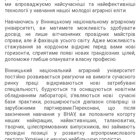
ми впроваджуємо найсучасніші та найефективніші
технології у навчання нашої молодої аграрної еліти.
Навчаючись у Вінницькому національному аграрному
університеті, ви матимете можливість здобувати
досвід не лише вітчизняних провідних майстрів
справи, але й фахівців усього світу. Адже можливість
стажування за кордоном відкриє перед вами нові
горизонти, сприятиме появі нових грандіозних цілей,
допоможе глибше опанувати власну професію.
Вінницький національний аграрний університет
постійно розвивається реагуючи на вимоги сучасного
ринку праці: відкриваються нові затребувані
спеціальності, будуються та оснащуються новітнім
обладнанням лабораторії, з’являються нові сучасні
бази практики, розширюється діапазон співпраці із
зарубіжними партнерами.Переконані, що після
закінчення навчання у ВНАУ, ви поповните когорту
наших найкращих, найактивніших, талановитих,
творчих, цілеспрямованих випускників, які займають
провідні позиції у розвитку агропромислового
сектору України і є нашою найбільшою гордістю.