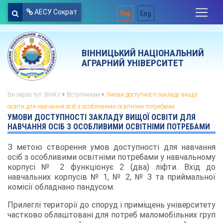
АЕСУ Сократ
Укр
Eng
ВІННИЦЬКИЙ НАЦІОНАЛЬНИЙ
АГРАРНИЙ УНІВЕРСИТЕТ
Ви зараз тут:
ВНАУ
Вступникам
Умови доступності закладу вищої
освіти для навчання осіб з особливими освітніми потребами
УМОВИ ДОСТУПНОСТІ ЗАКЛАДУ ВИЩОЇ ОСВІТИ ДЛЯ
НАВЧАННЯ ОСІБ З ОСОБЛИВИМИ ОСВІТНІМИ ПОТРЕБАМИ
З метою створення умов доступності для навчання
осіб з особливими освітніми потребами у навчальному
корпусі № 2 функціонує 2 (два) ліфти. Вхід до
навчальних корпусів № 1, № 2, № 3 та приймальної
комісії обладнано пандусом.
Прилеглі території до споруд і приміщень університету
частково облаштовані для потреб маломобільних груп