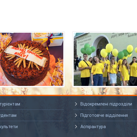
турієнтам
Відокремлені підрозділи
удентам
Підготовче відділення
культети
Аспірантура