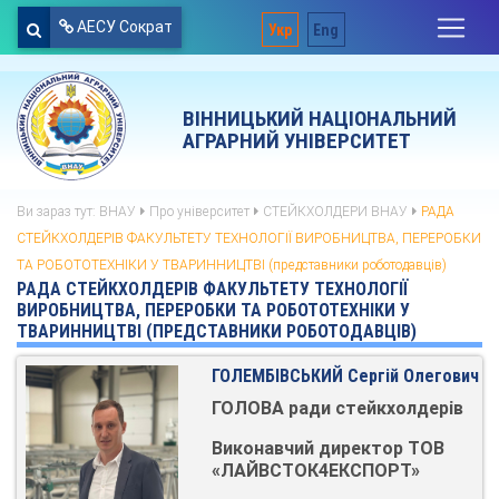
АЕСУ Сократ
Укр
Eng
ВІННИЦЬКИЙ НАЦІОНАЛЬНИЙ
АГРАРНИЙ УНІВЕРСИТЕТ
Ви зараз тут:
ВНАУ
Про університет
СТЕЙКХОЛДЕРИ ВНАУ
РАДА
СТЕЙКХОЛДЕРІВ ФАКУЛЬТЕТУ ТЕХНОЛОГІЇ ВИРОБНИЦТВА, ПЕРЕРОБКИ
ТА РОБОТОТЕХНІКИ У ТВАРИННИЦТВІ (представники роботодавців)
РАДА СТЕЙКХОЛДЕРІВ ФАКУЛЬТЕТУ ТЕХНОЛОГІЇ
ВИРОБНИЦТВА, ПЕРЕРОБКИ ТА РОБОТОТЕХНІКИ У
ТВАРИННИЦТВІ (ПРЕДСТАВНИКИ РОБОТОДАВЦІВ)
ГОЛЕМБІВСЬКИЙ Сергій Олегович
ГОЛОВА ради стейкхолдерів
Виконавчий директор ТОВ
«ЛАЙВСТОК4ЕКСПОРТ»