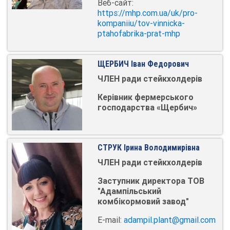
Веб-сайт:
https://mhp.com.ua/uk/pro-
kompaniiu/tov-vinnicka-
ptahofabrika-prat-mhp
ЩЕРБИЧ Іван Федорович
ЧЛЕН ради стейкхолдерів
Керівник фермерського
господарства «Щербич»
СТРУК Ірина Володимирівна
ЧЛЕН ради стейкхолдерів
Заступник директора ТОВ
"Адампільський
комбікормовий завод"
E-mail:
adampil.plant@gmail.com