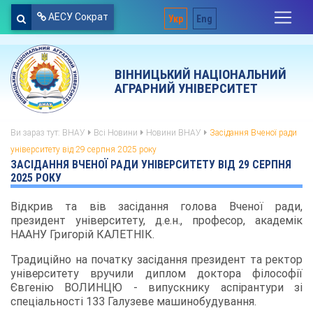
АЕСУ Сократ
Укр
Eng
ВІННИЦЬКИЙ НАЦІОНАЛЬНИЙ
АГРАРНИЙ УНІВЕРСИТЕТ
Ви зараз тут:
ВНАУ
Всі Новини
Новини ВНАУ
Засідання Вченої ради
університету від 29 серпня 2025 року
ЗАСІДАННЯ ВЧЕНОЇ РАДИ УНІВЕРСИТЕТУ ВІД 29 СЕРПНЯ
2025 РОКУ
Відкрив та вів засідання голова Вченої ради,
президент університету, д.е.н., професор, академік
НААНУ Григорій КАЛЕТНІК.
Традиційно на початку засідання президент та ректор
університету вручили диплом доктора філософії
Євгенію ВОЛИНЦЮ - випускнику аспірантури зі
спеціальності 133 Галузеве машинобудування.