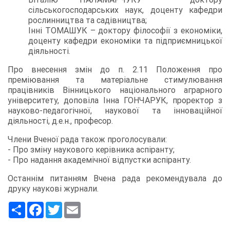
сільськогосподарських наук, доценту кафедри
рослинництва та садівництва;
Інні ТОМАШУК – доктору філософії з економіки,
доценту кафедри економіки та підприємницької
діяльності.
Про внесення змін до п. 2.11 Положення про
преміювання та матеріальне стимулювання
працівників Вінницького національного аграрного
університету, доповіла Інна ГОНЧАРУК, проректор з
науково-педагогічної, наукової та інноваційної
діяльності, д.е.н., професор.
Члени Вченої рада також проголосували:
- Про зміну наукового керівника аспіранту;
- Про надання академічної відпустки аспіранту.
Останнім питанням Вчена рада рекомендувала до
друку наукові журнали.
Ресурс
Facebook
Twitter
Email