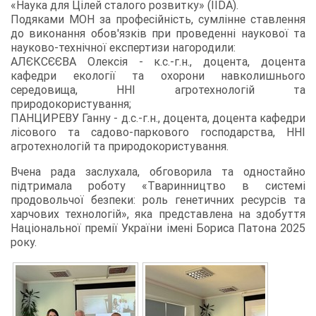
«Наука для Цілей сталого розвитку» (IIDA).
Подяками МОН за професійність, сумлінне ставлення
до виконання обов'язків при проведенні наукової та
науково-технічної експертизи нагородили:
АЛЄКСЄЄВА Олексія - к.с.-г.н., доцента, доцента
кафедри екології та охорони навколишнього
середовища, ННІ агротехнологій та
природокористування;
ПАНЦИРЕВУ Ганну - д.с.-г.н., доцента, доцента кафедри
лісового та садово-паркового господарства, ННІ
агротехнологій та природокористування.
Вчена рада заслухала, обговорила та одностайно
підтримала роботу «Тваринництво в системі
продовольчої безпеки: роль генетичних ресурсів та
харчових технологій», яка представлена на здобуття
Національної премії України імені Бориса Патона 2025
року.