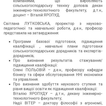
компаніями, що виробляють
сільськогосподарську техніку доповів декан
інженерно-технологічного факультету, д.т.н.,
доцент – Віталій ЯРОПУД.
Світлана ЛУТКОВСЬКА, проректор з науково-
педагогічної та навчальної роботи, д.е.н., професор
представила на затвердження:
Програми базової підготовки, підвищення
кваліфікації , навчальні плани підготовки
сільськогосподарських дорадників та експертів-
дорадників;
Про визнання результатів стажування/
підвищення кваліфікації:
Олені ПОЛЬОВІЙ – д.е.н., професору кафедри
бізнесу та сфери обслуговування ННІ економіки
та управління.
Про визнання здобуття наукового ступеня та
рівня вищої освіти як підвищення кваліфікації:
Віталію ЯРОПУДУ – д.т.н., декану інженерно-
технологічного факультету;
Надії ВІТЕР – доктору філософії з агрономії,