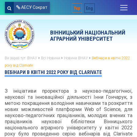
АЕСУ Сократ
Укр
Eng
ВІННИЦЬКИЙ НАЦІОНАЛЬНИЙ
АГРАРНИЙ УНІВЕРСИТЕТ
Ви зараз тут:
ВНАУ
Всі Новини
Новини ВНАУ
Вебінари в квітні 2022
року від Clarivate
ВЕБІНАРИ В КВІТНІ 2022 РОКУ ВІД CLARIVATE
З ініціативи проректора з науково-педагогічної,
наукової та інноваційної діяльності Інни Гончарук, з
метою покращення володіння навичками та розкриття
нових можливостей платформи Web of Science, для
науково-педагогічних працівників, молодих вчених та
працівників наукової бібліотеки Вінницького
національного аграрного університету у квітні 2022
року було проведенно серію вебінарів від Clarivate