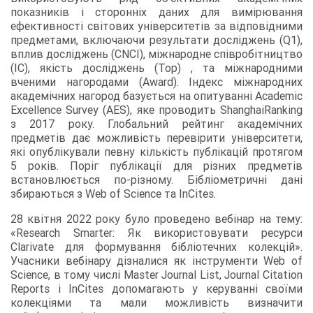
показників і сторонніх даних для вимірювання
ефективності світових університетів за відповідними
предметами, включаючи результати досліджень (Q1),
вплив досліджень (CNCI), міжнародне співробітництво
(IC), якість досліджень (Top) , та міжнародними
вченими нагородами (Award). Індекс міжнародних
академічних нагород базується на опитуванні Academic
Excellence Survey (AES), яке проводить ShanghaiRanking
з 2017 року. Глобальний рейтинг академічних
предметів дає можливість перевірити університети,
які опублікували певну кількість публікацій протягом
5 років. Поріг публікації для різних предметів
встановлюється по-різному. Бібліометричні дані
збираються з Web of Science та InCites.
28 квітня 2022 року було проведено вебінар на тему:
«Research Smarter: Як використовувати ресурси
Clarivate для формування бібліотечних колекцій».
Учасники вебінару дізналися як інструменти Web of
Science, в тому числі Master Journal List, Journal Citation
Reports і InCites допомагають у керуванні своїми
колекціями та мали можливість визначити