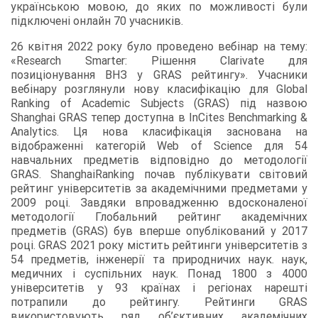
українською мовою, до яких по можливості були
підключені онлайн 70 учасників.
26 квітня 2022 року було проведено вебінар на тему:
«Research Smarter: Рішення Clarivate для
позиціонування ВНЗ у GRAS рейтингу». Учасники
вебінару розглянули нову класифікацію для Global
Ranking of Academic Subjects (GRAS) під назвою
Shanghai GRAS тепер доступна в InCites Benchmarking &
Analytics. Ця нова класифікація заснована на
відображенні категорій Web of Science для 54
навчальних предметів відповідно до методології
GRAS. ShanghaiRanking почав публікувати світовий
рейтинг університетів за академічними предметами у
2009 році. Завдяки впровадженню вдосконаленої
методології Глобальний рейтинг академічних
предметів (GRAS) був вперше опублікований у 2017
році. GRAS 2021 року містить рейтинги університетів з
54 предметів, інженерії та природничих наук. наук,
медичних і суспільних наук. Понад 1800 з 4000
університетів у 93 країнах і регіонах нарешті
потрапили до рейтингу. Рейтинги GRAS
використовують ряд об’єктивних академічних