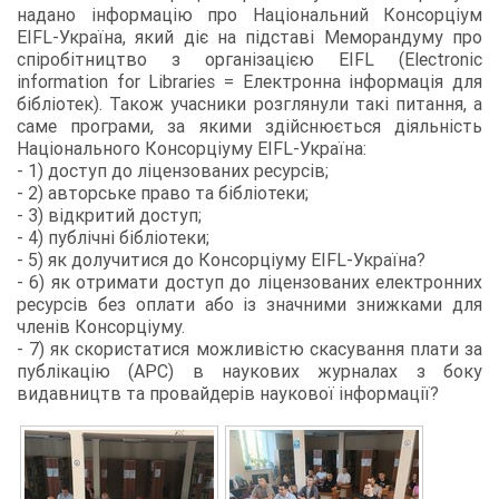
надано інформацію про Національний Консорціум
EIFL-Україна, який діє на підставі Меморандуму про
спіробітництво з організацією EIFL (Electronic
information for Libraries = Електронна інформація для
бібліотек). Також учасники розглянули такі питання, а
саме програми, за якими здійснюється діяльність
Національного Консорціуму EIFL-Україна:
- 1) доступ до ліцензованих ресурсів;
- 2) авторське право та бібліотеки;
- 3) відкритий доступ;
- 4) публічні бібліотеки;
- 5) як долучитися до Консорціуму EIFL-Україна?
- 6) як отримати доступ до ліцензованих електронних
ресурсів без оплати або із значними знижками для
членів Консорціуму.
- 7) як скористатися можливістю скасування плати за
публікацію (APC) в наукових журналах з боку
видавництв та провайдерів наукової інформації?