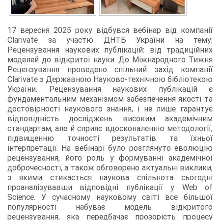
17 вересня 2025 року відбувся вебінар від компанії
Clarivate за участю ДНТБ України на тему:
Рецензування наукових публікацій: від традиційних
моделей до відкритої науки. До Міжнародного Тижня
Рецензування проведено спільний захід компанії
Clarivate з Державною Науково-технічною бібліотекою
України. Рецензування наукових публікацій є
фундаментальним механізмом забезпечення якості та
достовірності наукового знання, і не лише гарантує
відповідність досліджень високим академічним
стандартам, але й сприяє вдосконаленню методології,
підвищенню точності результатів та їхньої
інтерпретації. На вебінарі було розглянуто еволюцію
рецензування, його роль у формуванні академічної
доброчесності, а також обговорено актуальні виклики,
з якими стикається наукова спільнота сьогодні
проаналізувавши відповідні публікації у Web of
Science. У сучасному науковому світі все більшої
популярності набуває модель відкритого
рецензування, яка передбачає прозорість процесу