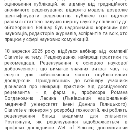
оцінювання публікацій, на відміну від традиційного
анонімного рецензування, відкрита модель дозволяє
ідентифікувати рецензентів, публікує їхні відгуки
разом зі статтею, залучає ширшу наукову спільноту до
обговорення. Вебінар був надзвичайно корисним для
науковців, редакторів журналів, аспірантів та всіх, хто
працює у сфері наукових комунікацій.
18 вересня 2025 року відбувся вебінар від компанії
Clarivate на тему: Рецензування: найкращі практики та
рекомендації. Рецензування є основою наукової
доброчесності, що вимагає значних витрат часу та
енергії для забезпечення якості опублікованих
досліджень. Приєднавшись до вебінару учасники
дізналися про найкращі практики від досвідченого
рецензента – д. фарм. н., професора Романа
Богдановича Лесика (Львівський національний
медичний університет імені Данила Галицького).
Clarivate є піонером у розробці технологій, які роблять
рецензування більш видимим для спільноти.
Розглянули, як рецензування відображається в
профілях дослідників Web of Science, допомагаючи