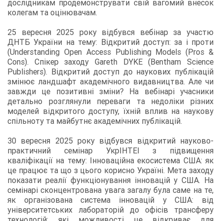
дослідникам продемонструвати свій вагомий внесок
колегам та оцінювачам.
25 вересня 2025 року відбувся вебінар за участю
ДНТБ України на тему: Відкритий доступ: за і проти
(Understanding Open Access Publishing Models (Pros &
Cons). Спікер заходу Gareth DYKE (Bentham Science
Publishers). Відкритий доступ до наукових публікацій
змінює ландшафт академічного видавництва. Але чи
завжди це позитивні зміни? На вебінарі учасники
детально розглянули переваги та недоліки різних
моделей відкритого доступу, їхній вплив на наукову
спільноту та майбутнє академічних публікацій.
30 вересня 2025 року відбувся відкритий науково-
практичний семінар УкрІНТЕІ з підвищення
кваліфікації на тему: Інноваційна екосистема США: як
це працює та що з цього корисно Україні. Мета заходу
показати реалії функціонування інновацій у США. На
семінарі сконцентрована увага загалу була саме на те,
як організована система інновацій у США: від
університетських лабораторій до офісів трансферу
технологій; які можливості це відкриває для