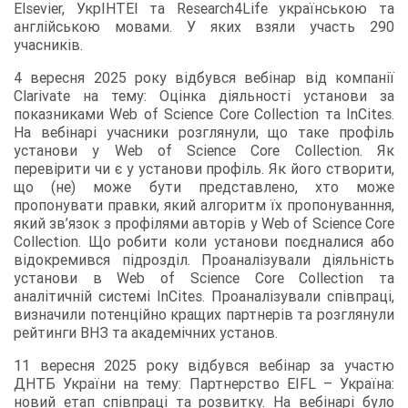
Elsevier, УкрІНТЕІ та Research4Life українською та
англійською мовами. У яких взяли участь 290
учасників.
4 вересня 2025 року відбувся вебінар від компанії
Clarivate на тему: Оцінка діяльності установи за
показниками Web of Science Core Collection та InCites.
На вебінарі учасники розглянули, що таке профіль
установи у Web of Science Core Collection. Як
перевірити чи є у установи профіль. Як його створити,
що (не) може бути представлено, хто може
пропонувати правки, який алгоритм їх пропонуванння,
який зв’язок з профілями авторів у Web of Science Core
Collection. Що робити коли установи поєдналися або
відокремився підрозділ. Проаналізували діяльність
установи в Web of Science Core Collection та
аналітичній системі InCites. Проаналізували співпраці,
визначили потенційно кращих партнерів та розглянули
рейтинги ВНЗ та академічних установ.
11 вересня 2025 року відбувся вебінар за участю
ДНТБ України на тему: Партнерство EIFL – Україна:
новий етап співпраці та розвитку. На вебінарі було