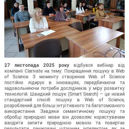
27 листопада 2025 року
відбувся вебінар від
компанії Clarivate на тему: Покращення пошуку в Web
of Science. З моменту створення Web of Science
постійно лідирує в інноваціях, передбачаючи та
задовольняючи потреби дослідників у міру розвитку
технологій. Швидкий пошук (Smart Search) – це новий
стандартний спосіб пошуку в Web of Science,
розроблений для більш інтуїтивного та багатомовного
використання. Завдяки семантичному пошуку та
обробці природної мови він дозволяє користувачам
вводити запити природною мовою та повертає
результати, ранжовані штучним інтелектом, як за