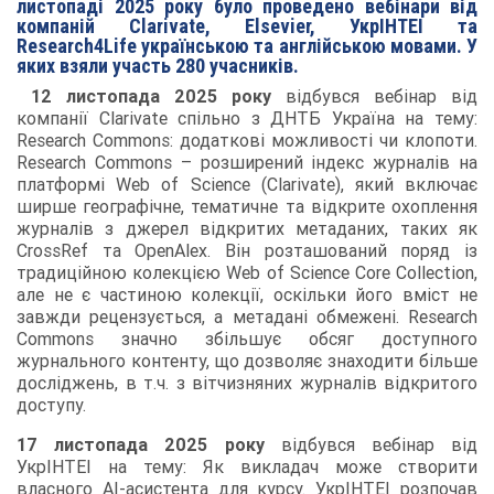
листопаді 2025 року було проведено вебінари від
компаній Clarivate, Elsevier, УкрІНТЕІ та
Research4Life українською та англійською мовами. У
яких взяли участь 280 учасників.
12 листопада 2025 року
відбувся вебінар від
компанії Clarivate спільно з ДНТБ Україна на тему:
Research Commons: додаткові можливості чи клопоти.
Research Commons – розширений індекс журналів на
платформі Web of Science (Clarivate), який включає
ширше географічне, тематичне та відкрите охоплення
журналів з джерел відкритих метаданих, таких як
CrossRef та OpenAlex. Він розташований поряд із
традиційною колекцією Web of Science Core Collection,
але не є частиною колекції, оскільки його вміст не
завжди рецензується, а метадані обмежені. Research
Commons значно збільшує обсяг доступного
журнального контенту, що дозволяє знаходити більше
досліджень, в т.ч. з вітчизняних журналів відкритого
доступу.
17 листопада 2025 року
відбувся вебінар від
УкрІНТЕІ на тему: Як викладач може створити
власного AI-асистента для курсу. УкрІНТЕІ розпочав