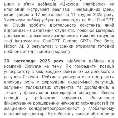
цикл з п'яти вебінарів «Цифрові платформи як
ключовий інструмент реалізації інноваційних ідей»,
який триває з 17 листопада по 11 грудня 2025 року.
Учасникам вебінару було показано, як на базі ChatGPT
чи Claude зробити віртуального асистента, який
відповідає на запитання студентів, пояснює матеріал,
допомагає з домашніми завданнями, використовуючи
такі інструменти: ChatGPT Custom GPTs, Poe Bots,
Notion AI. В результаті учасники отримали готовий
шаблон бота для свого предмету.
20 листопада 2025 року
відбувся вебінар від
компанії Clarivate на тему: Як покращити позиції
університету в міжнародних рейтингах за допомогою
ресурсів Clarivate. Рейтинги університетів відіграють
ключову роль у формуванні академічної репутації,
залученні талановитих студентів та дослідників, а
також у формуванні міжнародної співпраці. Високі
позиції у рейтингах сприяють збільшенню
фінансування, розширенню наукових можливостей та
зміцненню конкурентоспроможності у глобальному
освітньому просторі. На вебінарі учасники обговорили