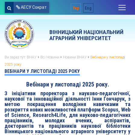
АЕСУ Сократ
Укр
Eng
ВІННИЦЬКИЙ НАЦІОНАЛЬНИЙ
АГРАРНИЙ УНІВЕРСИТЕТ
Ви зараз тут:
ВНАУ
Всі Новини
Новини ВНАУ
Вебінари у листопаді
2025 року
ВЕБІНАРИ У ЛИСТОПАДІ 2025 РОКУ
Вебінари у листопаді 2025 року.
З ініціативи проректора з науково-педагогічної,
наукової та інноваційної діяльності
Інни Гончарук
, з
метою покращення володіння навичками та
розкриття нових можливостей платформ Scopus, Web
of Science, Research4Life, для науково-педагогічних
працівників, молодих вчених, аспірантів,
докторантів та працівників наукової бібліотеки
Вінницького національного аграрного університету у