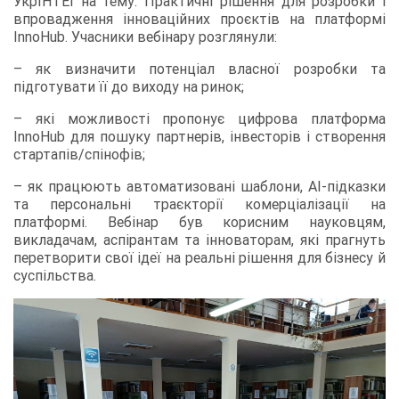
УкрІНТЕІ на тему: Практичні рішення для розробки і
впровадження інноваційних проєктів на платформі
InnoHub. Учасники вебінару розглянули:
– як визначити потенціал власної розробки та
підготувати її до виходу на ринок;
– які можливості пропонує цифрова платформа
InnoHub для пошуку партнерів, інвесторів і створення
стартапів/спінофів;
– як працюють автоматизовані шаблони, AI-підказки
та персональні траєкторії комерціалізації на
платформі. Вебінар був корисним науковцям,
викладачам, аспірантам та інноваторам, які прагнуть
перетворити свої ідеї на реальні рішення для бізнесу й
суспільства.