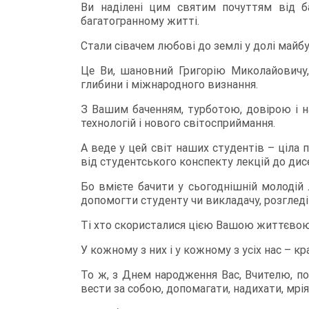
Ви наділені цим святим почуттям від ба
багатогранному житті.
Стали сівачем любові до землі у долі майбу
Це Ви, шановний Григорію Миколайовичу, 
глибини і міжнародного визнання.
З Вашим баченням, турботою, довірою і н
технологій і нового світосприймання.
А веде у цей світ наших студентів – ціла 
від студентського конспекту лекцій до дисе
Бо вмієте бачити у сьогоднішній молоді
допомогти студенту чи викладачу, розгледіт
Ті хто скористалися цією Вашою життєвою
У кожному з них і у кожному з усіх нас – кра
То ж, з Днем народження Вас, Вчителю, по
вести за собою, допомагати, надихати, мріят