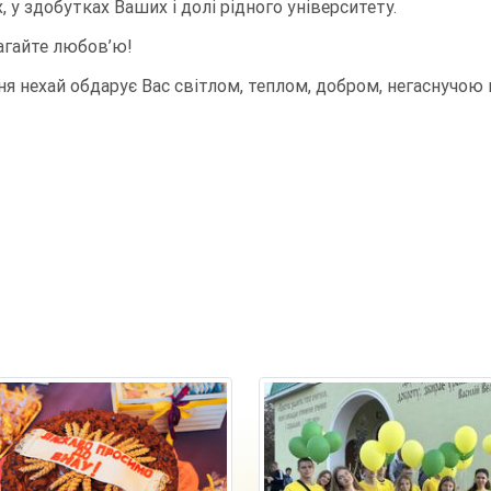
 у здобутках Ваших і долі рідного університету.
агайте любов’ю!
ня нехай обдарує Вас світлом, теплом, добром, негаснучою