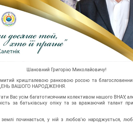
Шановний Григорію Миколайовичу!
 умитий кришталевою ранковою росою та благословенни
 – ДЕНЬ ВАШОГО НАРОДЖЕННЯ.
вітати Вас усім багатотисячним колективом нашого ВНАУ, 
ість за батьківську опіку та за вражаючий талант при
з землі починається, у ній з любов’ю народжується, люб