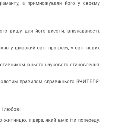
 діаманту, а примножували його у своєму
го вишу, для його висоти, впізнаваності,
но у широкий світ прогресу, у світ нових
наставником їхнього наукового становлення:
а золотим правилом справжнього ВЧИТЕЛЯ:
 і любові.
-житницю, лідера, який вміє іти попереду,