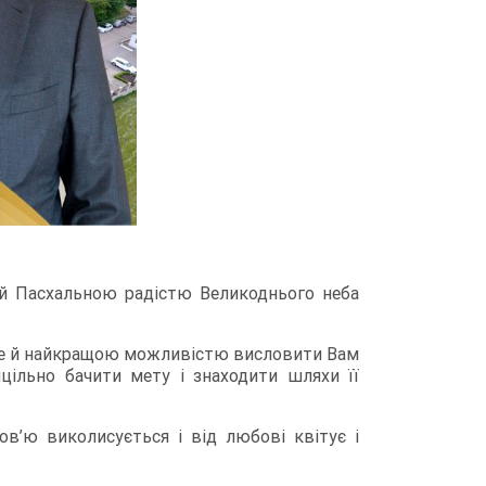
й Пасхальною радістю Великоднього неба
але й найкращою можливістю висловити Вам
цільно бачити мету і знаходити шляхи її
ов’ю виколисується і від любові квітує і