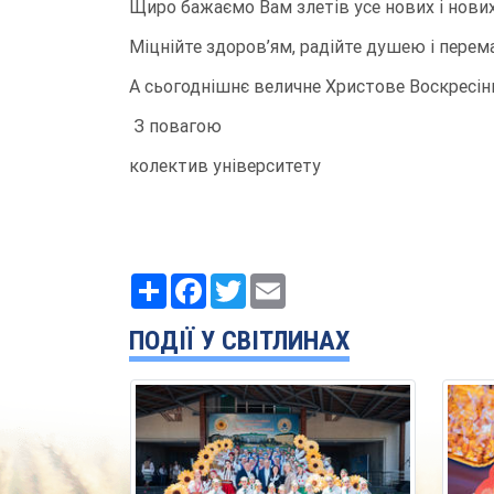
Щиро бажаємо Вам злетів усе нових і нових,
Міцнійте здоров’ям, радійте душею і перем
А сьогоднішнє величне Христове Воскресін
З повагою
колектив університету
Ресурс
Facebook
Twitter
Email
ПОДІЇ У СВІТЛИНАХ