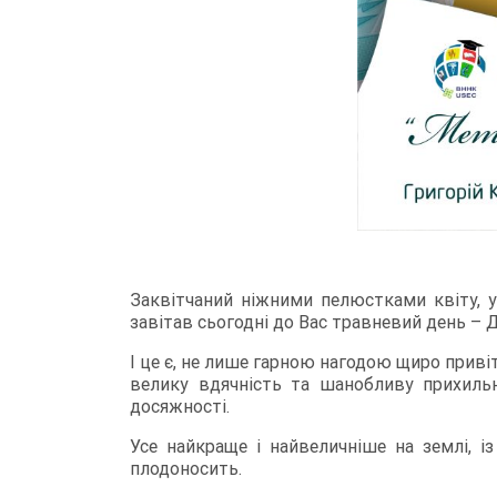
Заквітчаний ніжними пелюстками квіту,
завітав сьогодні до Вас травневий день
І це є, не лише гарною нагодою щиро при
велику вдячність та шанобливу прихильн
досяжності.
Усе найкраще і найвеличніше на землі, і
плодоносить.