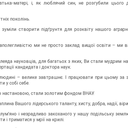
тька-матері, і, як люблячий син, не розгубили цього
тніх поколінь.
зуміли створити підґрунтя для розквіту нашого аграрно
аполегливістю ми не просто заклад вищої освіти – ми вік
плеяда науковців, для багатьох з яких, Ви стали мудрим 
ртації кандидата і доктора наук.
й людині – велике завтрашнє. І працювати при цьому з
и у собі себе.
 настановою, стали золотим фондом ВНАУ.
плина Вашого лідерського таланту, хисту, добра, надії, віри
лум’яно і незрадливо закоханого у нашу подільську землю
и і триматися у мрії на крилі.