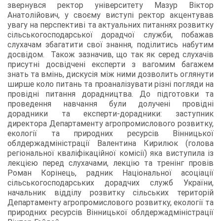
звернувся ректор університету Мазур Віктор
Анатолійович, у своєму виступі ректор акцентував
увагу на перспективі та актуальних питаннях розвитку
сільськогосподарської дорадчої служби, побажав
слухачам збагатити свої знання, поділитись набутим
досвідом. Також зазначив, що так як серед слухачів
присутні досвідчені експерти з вагомим багажем
знать та вмінь, дискусія між ними дозволить оглянути
ширше коло питань та проаналізувати різні погляди на
провідні питання дорадництва. До підготовки та
проведення навчання були долучені провідні
дорадники та експерти-дорадники: заступник
директора Департаменту агропромислового розвитку,
екології та природних ресурсів Вінницької
облдержадміністрації Валентина Кирилюк (голова
регіональної кваліфікаційної комісії) яка виступила із
лекцією перед слухачами, лекцію та тренінг провів
Роман Корінець, радник Національної асоціації
сільськогосподарських дорадчих служб України,
начальник відділу розвитку сільських територій
Департаменту агропромислового розвитку, екології та
природних ресурсів Вінницької облдержадміністрації