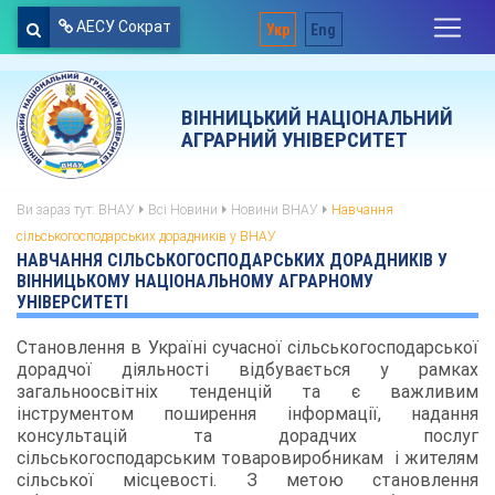
АЕСУ Сократ
Укр
Eng
ВІННИЦЬКИЙ НАЦІОНАЛЬНИЙ
АГРАРНИЙ УНІВЕРСИТЕТ
Ви зараз тут:
ВНАУ
Всі Новини
Новини ВНАУ
Навчання
сільськогосподарських дорадників у ВНАУ
НАВЧАННЯ СІЛЬСЬКОГОСПОДАРСЬКИХ ДОРАДНИКІВ У
ВІННИЦЬКОМУ НАЦІОНАЛЬНОМУ АГРАРНОМУ
УНІВЕРСИТЕТІ
Становлення в Україні сучасної сільськогосподарської
дорадчої діяльності відбувається у рамках
загальноосвітніх тенденцій та є важливим
інструментом поширення інформації, надання
консультацій та дорадчих послуг
сільськогосподарським товаровиробникам і жителям
сільської місцевості. З метою становлення