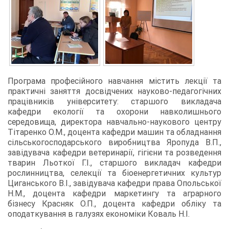
Програма професійного навчання містить лекції та
практичні заняття досвідчених науково-педагогічних
працівників університету: старшого викладача
кафедри екології та охорони навколишнього
середовища, директора навчально-наукового центру
Тітаренко О.М., доцента кафедри машин та обладнання
сільськогосподарського виробництва Яропуда В.П.,
завідувача кафедри ветеринарії, гігієни та розведення
тварин Льоткої Г.І., старшого викладач кафедри
рослинництва, селекції та біоенергетичних культур
Циганського В.І., завідувача кафедри права Опольської
Н.М., доцента кафедри маркетингу та аграрного
бізнесу Красняк О.П., доцента кафедри обліку та
оподаткування в галузях економіки Коваль Н.І.