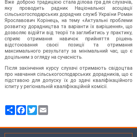
Вже доброю традицією стала ділова гра для слухачів,
яку проводить радник Національної асоціації
сільськогосподарських дорадчих служб України Роман
Ярославович Корінець, на тему «Актуальні проблеми
розвитку дорадництва та варіанти їх вирішення», що
дозволяє відійти від теорії та заглибитись у практику,
сприяє отримання навичок прийняття рішень
відстоювання своєї позиції та отримання
максимального результату за мінімальний час, що є
доцільним з огляду на сучасність.
Після закінчення курсу слухачі отримають свідоцтва
про навчання сільськогосподарських дорадників, що є
підставою для допуску їх до здачі кваліфікаційного
іспиту у регіональній кваліфікаційній комісії.
Ресурс
Facebook
Twitter
Email