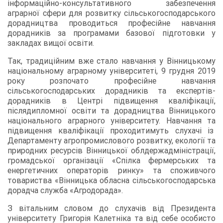
інформаційно-консультативного забезпечення
аграрної сфери для розвитку сільськогосподарського
дорадництва проводиться професійне навчання
дорадників за програмами базової підготовки у
закладах вищої освіти.
Так, традиційним вже стало навчання у Вінницькому
національному аграрному університеті, 9 грудня 2019
року розпочато професійне навчання
сільськогосподарських дорадників та експертів-
дорадників в Центрі підвищення кваліфікації,
післядипломної освіти та дорадництва Вінницького
національного аграрного університету. Навчання та
підвищення кваліфікації проходитимуть слухачі із
Департаменту агропромислового розвитку, екології та
природних ресурсів Вінницької облдержадміністрації,
громадської організації «Спілка фермерських та
енергетичних операторів ринку» та споживчого
товариства «Вінницька обласна сільськогосподарська
дорадча служба «Агродорада».
З вітальним словом до слухачів від Президента
університету Григорія Калетніка та від себе особисто