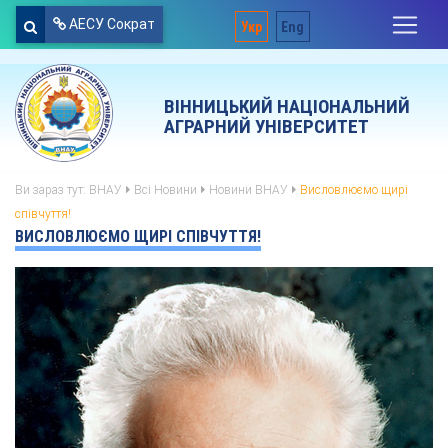
АЕСУ Сократ
Укр
Eng
ВІННИЦЬКИЙ НАЦІОНАЛЬНИЙ
АГРАРНИЙ УНІВЕРСИТЕТ
Ви зараз тут:
ВНАУ
Всі Новини
Новини ВНАУ
Висловлюємо щирі
співчуття!
ВИСЛОВЛЮЄМО ЩИРІ СПІВЧУТТЯ!