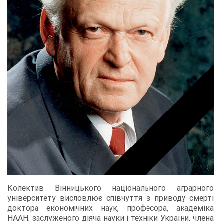
Колектив Вінницького національного аграрного
університету висловлює співчуття з приводу смерті
доктора економічних наук, професора, академіка
НААН, заслуженого діяча науки і техніки України, члена