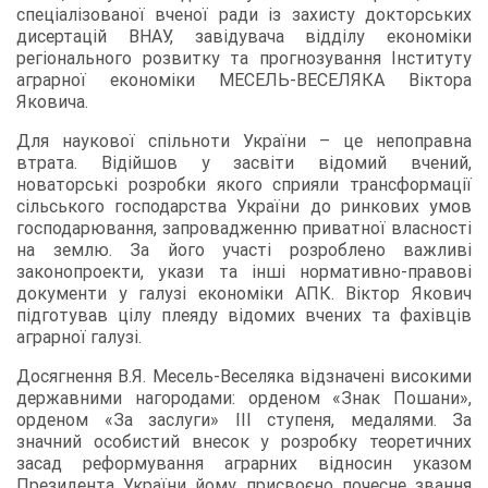
спеціалізованої вченої ради із захисту докторських
дисертацій ВНАУ, завідувача відділу економіки
регіонального розвитку та прогнозування Інституту
аграрної економіки МЕСЕЛЬ-ВЕСЕЛЯКА Віктора
Яковича.
Для наукової спільноти України – це непоправна
втрата. Відійшов у засвіти відомий вчений,
новаторські розробки якого сприяли трансформації
сільського господарства України до ринкових умов
господарювання, запровадженню приватної власності
на землю. За його участі розроблено важливі
законопроекти, укази та інші нормативно-правові
документи у галузі економіки АПК. Віктор Якович
підготував цілу плеяду відомих вчених та фахівців
аграрної галузі.
Досягнення В.Я. Месель-Веселяка відзначені високими
державними нагородами: орденом «Знак Пошани»,
орденом «За заслуги» ІІІ ступеня, медалями. За
значний особистий внесок у розробку теоретичних
засад реформування аграрних відносин указом
Президента України йому присвоєно почесне звання