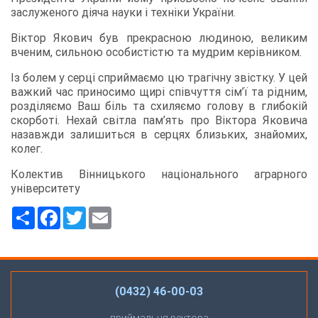
заслуженого діяча науки і техніки України.
Віктор Якович був прекрасною людиною, великим
вченим, сильною особистістю та мудрим керівником.
Із болем у серці сприймаємо цю трагічну звістку. У цей
важкий час приносимо щирі співчуття сім’ї та рідним,
розділяємо Ваш біль та схиляємо голову в глибокій
скорботі. Нехай світла пам’ять про Віктора Яковича
назавжди залишиться в серцях близьких, знайомих,
колег.
Колектив Вінницького національного аграрного
університету
Ресурс
Facebook
Twitter
Email
(0432) 46-00-03
приймальня ректора