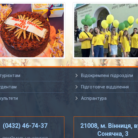
турієнтам
Відокремлені підрозділи
удентам
Підготовче відділення
культети
Аспірантура
(0432) 46-74-37
21008, м. Вінниця, в
Сонячна, 3