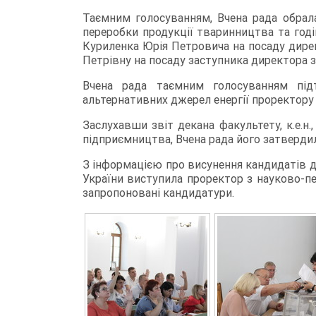
Таємним голосуванням, Вчена рада обрал
переробки продукції тваринництва та годі
Куриленка Юрія Петровича на посаду дире
Петрівну на посаду заступника директора
Вчена рада таємним голосуванням під
альтернативних джерел енергії проректору з
Заслухавши звіт декана факультету, к.е.н
підприємництва, Вчена рада його затверди
З інформацією про висунення кандидатів д
України виступила проректор з науково-педа
запропоновані кандидатури.