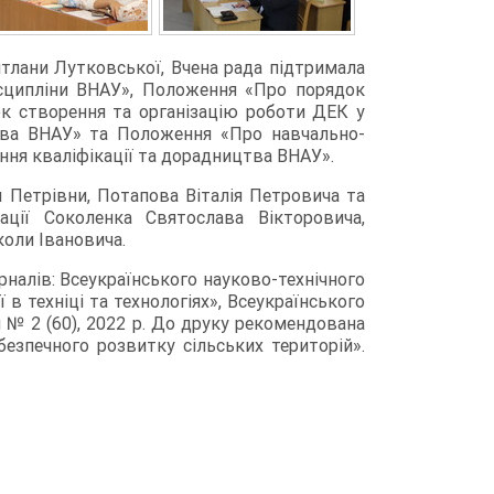
ітлани Лутковської, Вчена рада підтримала
сципліни ВНАУ», Положення «Про порядок
ок створення та організацію роботи ДЕК у
цтва ВНАУ» та Положення «Про навчально-
ння кваліфікації та дорадництва ВНАУ».
и Петрівни, Потапова Віталія Петровича та
ції Соколенка Святослава Вікторовича,
коли Івановича.
налів: Всеукраїнського науково-технічного
 в техніці та технологіях», Всеукраїнського
 № 2 (60), 2022 р. До друку рекомендована
езпечного розвитку сільських територій».