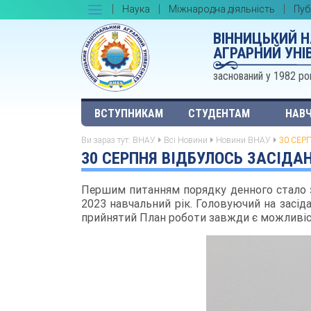
Наука
Міжнародна діяльність
Пуб
ВІННИЦЬКИЙ 
АГРАРНИЙ УНІ
заснований у 1982 ро
ВСТУПНИКАМ
СТУДЕНТАМ
НАВЧ
Ви зараз тут:
ВНАУ
Всі Новини
Новини ВНАУ
30 СЕР
30 СЕРПНЯ ВІДБУЛОСЬ ЗАСІДАН
Першим питанням порядку денного стало з
2023 навчальний рік. Головуючий на засідан
прийнятий План роботи завжди є можливіст