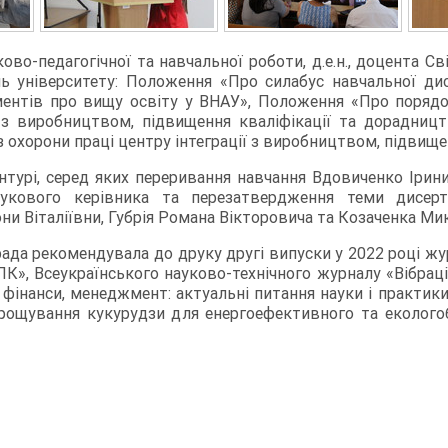
во-педагогічної та навчальної роботи, д.е.н., доцента Св
ь університету: Положення «Про силабус навчальної ди
ументів про вищу освіту у ВНАУ», Положення «Про поряд
 з виробництвом, підвищення кваліфікації та дорадни
 охорони праці центру інтеграції з виробництвом, підвище
нтурі, серед яких переривання навчання Вдовиченко Ірин
укового керівника та перезатвердження теми дисерта
и Віталіївни, Губрія Романа Вікторовича та Козаченка Ми
ада рекомендувала до друку другі випуски у 2022 році жур
К», Всеукраїнського науково-технічного журналу «Вібрації
фінанси, менеджмент: актуальні питання науки і практики
рощування кукурудзи для енергоефективного та екологоб