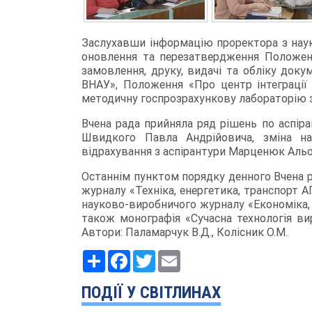
Заслухавши інформацію проректора з науко
оновлення та перезатвердження Положен
замовлення, друку, видачі та обліку док
ВНАУ», Положення «Про центр інтеграції
методичну госпрозрахункову лабораторію з
Вчена рада прийняла ряд рішень по аспіра
Швидкого Павла Андрійовича, зміна на
відрахування з аспірантури Марценюк Альон
Останнім пунктом порядку денного Вчена р
журналу «Техніка, енергетика, транспорт АП
науково-виробничого журналу «Економіка, 
також монографія «Сучасна технологія ви
Автори: Паламарчук В.Д., Колісник О.М.
Ресурс
Facebook
Twitter
Email
ПОДІЇ У СВІТЛИНАХ