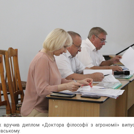
к вручив диплом «Доктора філософії з агрономії» випу
овському.