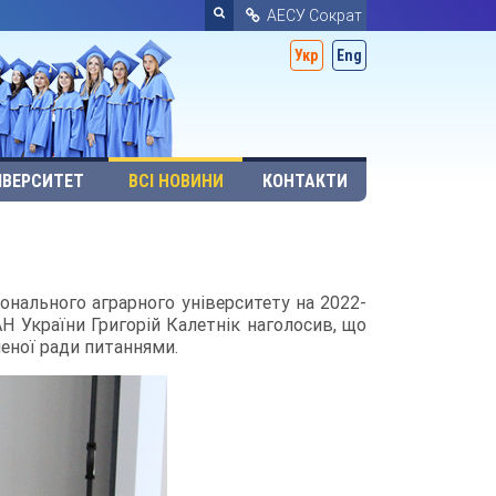
АЕСУ Сократ
Укр
Eng
ІВЕРСИТЕТ
ВСІ НОВИНИ
КОНТАКТИ
нального аграрного університету на 2022-
ААН України Григорій Калетнік наголосив, що
еної ради питаннями.