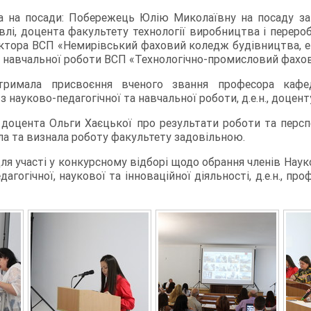
а на посади: Побережець Юлію Миколаївну на посаду зав
влі, доцента факультету технології виробництва і перероб
ктора ВСП «Немирівський фаховий коледж будівництва, е
 з навчальної роботи ВСП «Технологічно-промисловий фахо
тримала присвоєння вченого звання професора кафе
 науково-педагогічної та навчальної роботи, д.е.н., доцент
., доцента Ольги Хаєцької про результати роботи та пер
ла та визнала роботу факультету задовільною.
ля участі у конкурсному відборі щодо обрання членів Нау
гогічної, наукової та інноваційної діяльності, д.е.н., пр