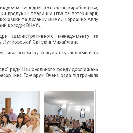
ідувача кафедри технології виробництва,
ки продукції тваринництва та ветеринарії;
кономіки та дизайну ВНАУ»; Горденко Аллу
вий коледж ВНАУ».
дри адміністративного менеджменту та
у Лутковській Світлані Михайлівні.
спективи розвитку факультету економіки та
кової ради Національного фонду досліджень
офесор Інна Гончарук. Вчена рада підтримала