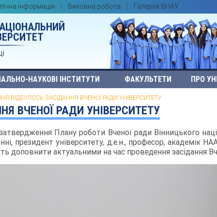
лічна інформація
Виховна робота
Галерея ВНАУ
НАЦІОНАЛЬНИЙ
ВЕРСИТЕТ
ці
АЛЬНО-НАУКОВІ ІНСТИТУТИ
ФАКУЛЬТЕТИ
ПРО УН
ПНЯ ВІДБУЛОСЬ ЗАСІДАННЯ ВЧЕНОЇ РАДИ УНІВЕРСИТЕТУ
НЯ ВЧЕНОЇ РАДИ УНІВЕРСИТЕТУ
атвердження Плану роботи Вченої ради Вінницького націо
ні, президент університету, д.е.н., професор, академік Н
ь доповнити актуальними на час проведення засідання Вч