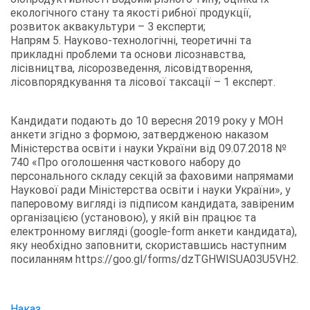
екологічного стану та якості рибної продукції,
розвиток аквакультури – 3 експерти;
Напрям 5. Науково-технологічні, теоретичні та
прикладні проблеми та основи лісознавства,
лісівництва, лісорозведення, лісовідтворення,
лісовпорядкування та лісової таксації – 1 експерт.
Кандидати подають до 10 вересня 2019 року у МОН
анкети згідно з формою, затвердженою наказом
Міністерства освіти і науки України від 09.07.2018 №
740 «Про оголошення часткового набору до
персонального складу секцій за фаховими напрямами
Наукової ради Міністерства освіти і науки України», у
паперовому вигляді із підписом кандидата, завіреним
організацією (установою), у якій він працює та
електронному вигляді (google-form анкети кандидата),
яку необхідно заповнити, скориставшись наступним
посиланням https://goo.gl/forms/dzTGHWISUA03U5VH2.
Наказ