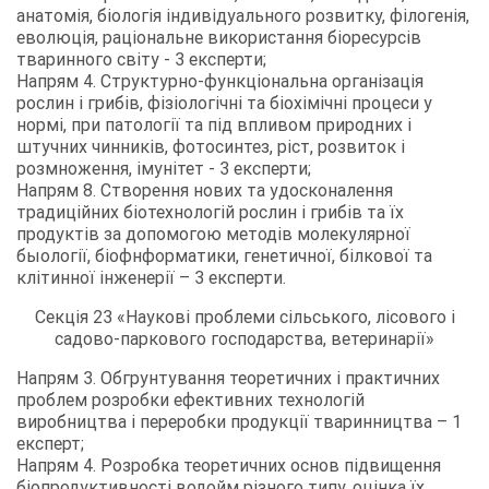
анатомія, біологія індивідуального розвитку, філогенія,
еволюція, раціональне використання біоресурсів
тваринного світу - 3 експерти;
Напрям 4. Структурно-функціональна організація
рослин і грибів, фізіологічні та біохімічні процеси у
нормі, при патології та під впливом природних і
штучних чинників, фотосинтез, ріст, розвиток і
розмноження, імунітет - 3 експерти;
Напрям 8. Створення нових та удосконалення
традиційних біотехнологій рослин і грибів та їх
продуктів за допомогою методів молекулярної
быології, біофнформатики, генетичної, білкової та
клітинної інженерії – 3 експерти.
Секція 23 «Наукові проблеми сільського, лісового і
садово-паркового господарства, ветеринарії»
Напрям 3. Обгрунтування теоретичних і практичних
проблем розробки ефективних технологій
виробництва і переробки продукції тваринництва – 1
експерт;
Напрям 4. Розробка теоретичних основ підвищення
біопродуктивності водойм різного типу, оцінка їх