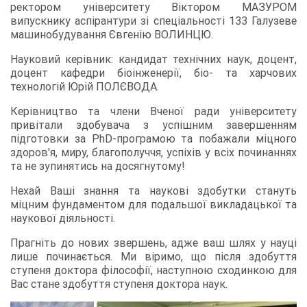
ректором університету Віктором МАЗУРОМ
випускнику аспірантури зі спеціальності 133 Галузеве
машинобудування Євгенію ВОЛИНЦЮ.
Науковий керівник: кандидат технічних наук, доцент,
доцент кафедри біоінженерії, біо- та харчових
технологій Юрій ПОЛЄВОДА.
Керівництво та члени Вченої ради університету
привітали здобувача з успішним завершенням
підготовки за PhD-програмою та побажали міцного
здоров'я, миру, благополуччя, успіхів у всіх починаннях
та не зупинятись на досягнутому!
Нехай Ваші знання та наукові здобутки стануть
міцним фундаментом для подальшої викладацької та
наукової діяльності.
Прагніть до нових звершень, адже ваш шлях у науці
лише починається. Ми віримо, що після здобуття
ступеня доктора філософії, наступною сходинкою для
Вас стане здобуття ступеня доктора наук.