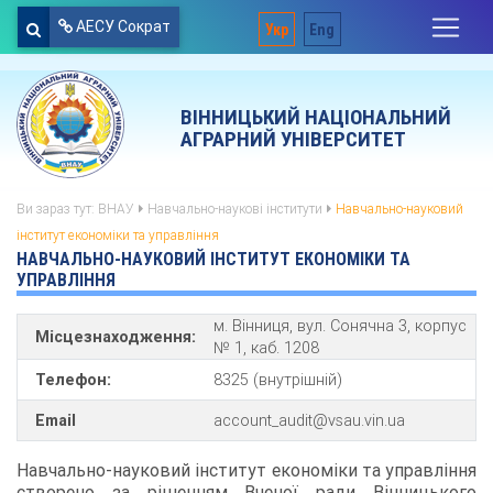
АЕСУ Сократ
Укр
Eng
ВІННИЦЬКИЙ НАЦІОНАЛЬНИЙ
АГРАРНИЙ УНІВЕРСИТЕТ
Ви зараз тут:
ВНАУ
Навчально-наукові інститути
Навчально-науковий
інститут економіки та управління
НАВЧАЛЬНО-НАУКОВИЙ ІНСТИТУТ ЕКОНОМІКИ ТА
УПРАВЛІННЯ
м. Вінниця, вул. Сонячна 3, корпус
Місцезнаходження:
№ 1, каб. 1208
Телефон:
8325 (внутрішній)
Email
account_audit@vsau.vin.ua
Навчально-науковий інститут економіки та управління
створено за рішенням Вченої ради Вінницького