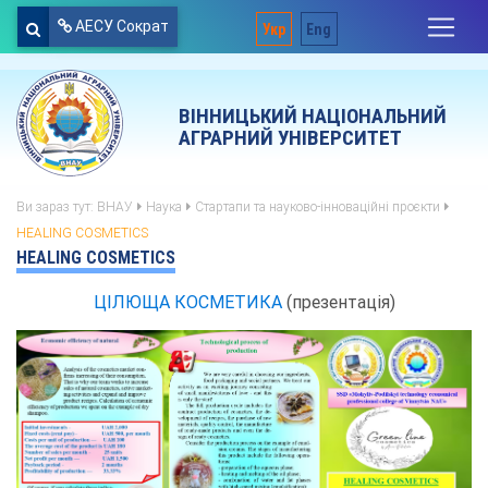
АЕСУ Сократ
Укр
Eng
ВІННИЦЬКИЙ НАЦІОНАЛЬНИЙ
АГРАРНИЙ УНІВЕРСИТЕТ
Ви зараз тут:
ВНАУ
Наука
Стартапи та науково-інноваційні проєкти
HEALING COSMETICS
HEALING COSMETICS
ЦІЛЮЩА КОСМЕТИКА
(презентація)