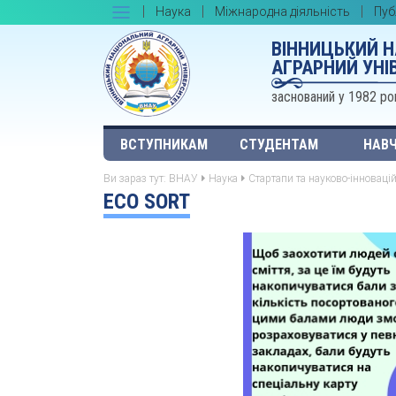
Наука
Міжнародна діяльність
Пуб
ВІННИЦЬКИЙ 
АГРАРНИЙ УНІ
заснований у 1982 ро
ВСТУПНИКАМ
СТУДЕНТАМ
НАВЧ
Ви зараз тут:
ВНАУ
Наука
Стартапи та науково-інноваці
ECO SORT