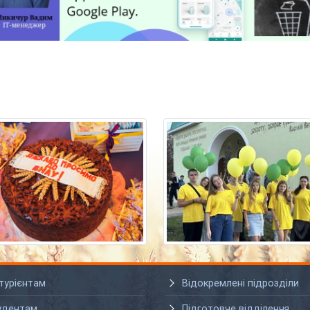
турієнтам
Відокремлені підрозділи
удентам
Підготовче відділення