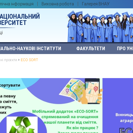
лічна інформація
Виховна робота
Галерея ВНАУ
НАЦІОНАЛЬНИЙ
ВЕРСИТЕТ
ці
АЛЬНО-НАУКОВІ ІНСТИТУТИ
ФАКУЛЬТЕТИ
ПРО УН
йні проєкти
ECO SORT