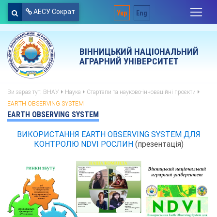
АЕСУ Сократ
Укр
Eng
ВІННИЦЬКИЙ НАЦІОНАЛЬНИЙ
АГРАРНИЙ УНІВЕРСИТЕТ
Ви зараз тут:
ВНАУ
Наука
Стартапи та науково-інноваційні проєкти
EARTH OBSERVING SYSTEM
EARTH OBSERVING SYSTEM
ВИКОРИСТАННЯ EARTH OBSERVING SYSTEM ДЛЯ
КОНТРОЛЮ NDVI РОСЛИН
(презентація)