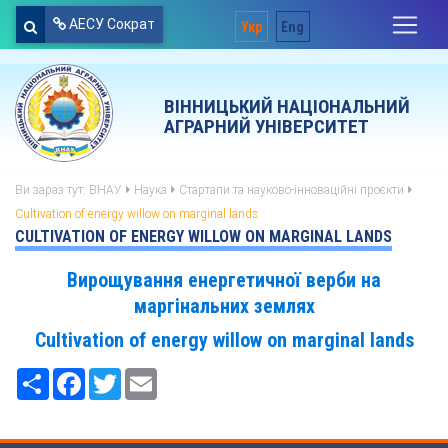
АЕСУ Сократ
Укр
Eng
ВІННИЦЬКИЙ НАЦІОНАЛЬНИЙ
АГРАРНИЙ УНІВЕРСИТЕТ
Ви зараз тут:
ВНАУ
Наука
Стартапи та науково-інноваційні проєкти
Cultivation of energy willow on marginal lands
CULTIVATION OF ENERGY WILLOW ON MARGINAL LANDS
Вирощування енергетичної верби на
маргінальних землях
Cultivation of energy willow on marginal lands
Ресурс
Facebook
Twitter
Email