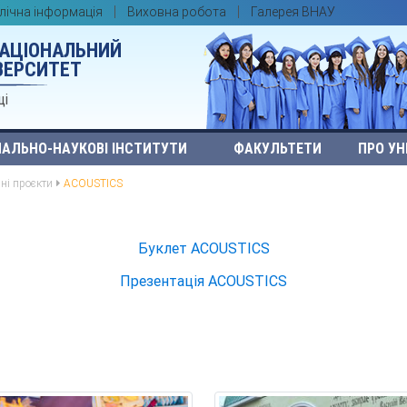
лічна інформація
Виховна робота
Галерея ВНАУ
НАЦІОНАЛЬНИЙ
ВЕРСИТЕТ
ці
АЛЬНО-НАУКОВІ ІНСТИТУТИ
ФАКУЛЬТЕТИ
ПРО УН
йні проєкти
АCOUSTICS
Буклет АCOUSTICS
Презентація АCOUSTICS