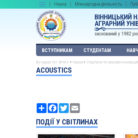
Наука
Міжнародна діяльність
Пуб
ВІННИЦЬКИЙ 
АГРАРНИЙ УНІ
заснований у 1982 ро
ВСТУПНИКАМ
СТУДЕНТАМ
НАВЧ
Ви зараз тут:
ВНАУ
Наука
Стартапи та науково-інноваці
АCOUSTICS
Ресурс
Facebook
Twitter
Email
ПОДІЇ У СВІТЛИНАХ