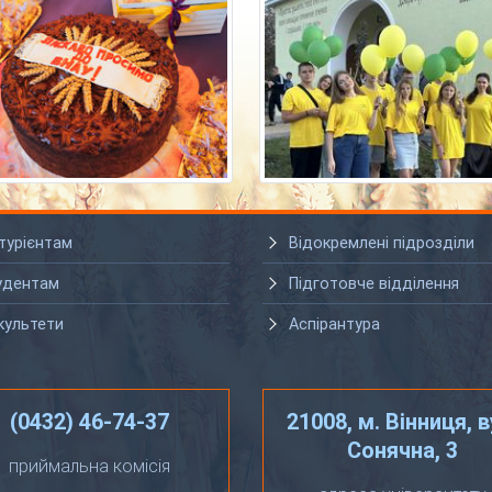
турієнтам
Відокремлені підрозділи
удентам
Підготовче відділення
культети
Аспірантура
(0432) 46-74-37
21008, м. Вінниця, в
Сонячна, 3
приймальна комісія