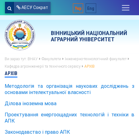
АЕСУ Сократ
Укр
Eng
ВІННИЦЬКИЙ НАЦІОНАЛЬНИЙ
АГРАРНИЙ УНІВЕРСИТЕТ
Ви зараз тут:
ВНАУ
Факультети
Інженерно-технологічний факультет
Кафедра агроінженерії та технічного сервісу
АРХІВ
АРХІВ
Методологія та організація наукових досліджень з
основами інтелектуальної власності
Ділова іноземна мова
Проектування енергоощадних технологій і техніки в
АПК
Законодавство і право АПК