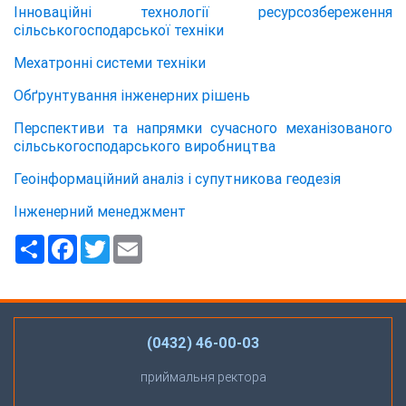
Інноваційні технології ресурсозбереження
сільськогосподарської техніки
Мехатронні системи техніки
Обґрунтування інженерних рішень
Перспективи та напрямки сучасного механізованого
сільськогосподарського виробництва
Геоінформаційний аналіз і супутникова геодезія
Інженерний менеджмент
Ресурс
Facebook
Twitter
Email
(0432) 46-00-03
приймальня ректора