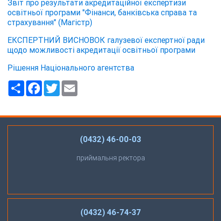
Звіт про результати акредитаційної експертизи
освітньої програми "Фінанси, банківська справа та
страхування" (Магістр)
ЕКСПЕРТНИЙ ВИСНОВОК галузевої експертної ради
щодо можливості акредитації освітньої програми
Рішення Національного агентства
Ресурс
Facebook
Twitter
Email
(0432) 46-00-03
приймальня ректора
(0432) 46-74-37