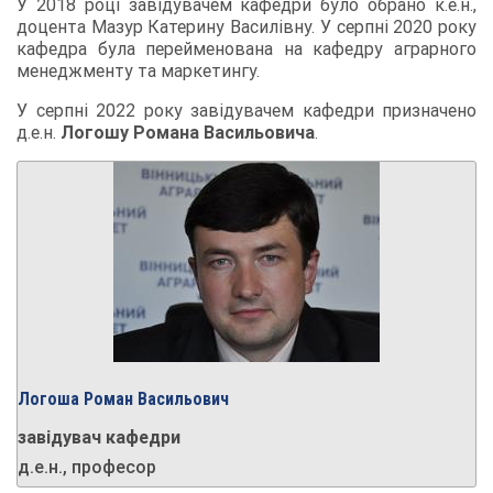
У 2018 році завідувачем кафедри було обрано к.е.н.,
доцента Мазур Катерину Василівну. У серпні 2020 року
кафедра була перейменована на кафедру аграрного
менеджменту та маркетингу.
У серпні 2022 року завідувачем кафедри призначено
д.е.н.
Логошу Романа Васильовича
.
Логоша Роман Васильович
завідувач кафедри
д.е.н., професор