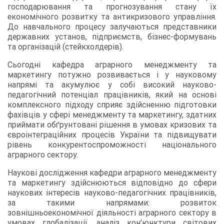
господарювання та прогнозування стану їх
економічного розвитку та антикризового управління.
До навчального процесу залучаються представники
державних установ, підприємств, бізнес-формувань
та організацій (стейкхолдерів).
Сьогодні кафедра аграрного менеджменту та
маркетингу потужно розвивається і у науковому
напрямі та акумулює у собі високий науково-
педагогічний потенціал працівників, який на основі
комплексного підходу сприяє здійсненню підготовки
фахівців у сфері менеджменту та маркетингу, здатних
приймати обґрунтовані рішення в умовах кризових та
євроінтеграційних процесів України та підвищувати
рівень конкурентоспроможності національного
аграрного сектору.
Наукові дослідження кафедри аграрного менеджменту
та маркетингу здійснюються відповідно до сфери
наукових інтересів науково-педагогічних працівників,
за такими напрямами: розвиток
зовнішньоекономічної діяльності аграрного сектору в
умовах глобалізації, аналіз кон’юнктури світових