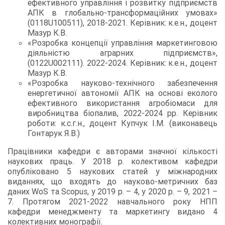
ефективного управління і розвитку підприємств
АПК в глобально-трансформаційних умовах»
(0118U100511), 2018-2021. Керівник: к.е.н., доцент
Мазур К.В.
«Розробка концепції управління маркетинговою
діяльністю аграрних підприємств»,
(0122U002111). 2022-2024. Керівник: к.е.н., доцент
Мазур К.В.
«Розробка науково-технічного забезпечення
енергетичної автономії АПК на основі еколого
ефективного використання агробіомаси для
виробництва біопалив, 2022-2024 рр. Керівник
роботи: к.с.г.н., доцент Купчук І.М. (виконавець
Гонтарук Я.В.)
Працівники кафедри є авторами значної кількості
наукових праць. У 2018 р. колективом кафедри
опубліковано 5 наукових статей у міжнародних
виданнях, що входять до науково-метричних баз
даних WoS та Scopus, у 2019 р. – 4, у 2020 р. – 9, 2021 –
7. Протягом 2021-2022 навчального року НПП
кафедри менеджменту та маркетингу видано 4
колективних монографії.