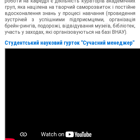
роботи на кафедрі є діяльність кураторів академічних
груп, яка націлена на творчий саморозвиток і постійне
вдосконалення знань у процесі навчання (проведення
зустрічей з успішними підприємцями, організація
брейн-рингів, подорожі, відвідування музеїв, бібліотек,
участь у заходах, які організовуються на базі ВНАУ).
Студентський науковий гурток "Сучасний менеджер"