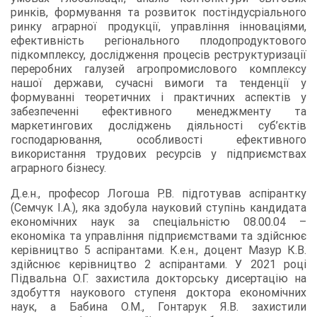
ринків, формування та розвиток постіндусріального
ринку аграрної продукції, управління інноваціями,
ефективність регіонального плодопродуктового
підкомплексу, дослідження процесів реструктуризації
переробних галузей агропромислового комплексу
нашої держави, сучасні вимоги та тенденції у
формуванні теоретичних і практичних аспектів у
забезпеченні ефективного менеджменту та
маркетингових досліджень діяльності суб’єктів
господарювання, особливості ефективного
використання трудових ресурсів у підприємствах
аграрного бізнесу.
Д.е.н., професор Логоша Р.В. підготував аспірантку
(Семчук І.А.), яка здобула науковий ступінь кандидата
економічних наук за спеціальністю 08.00.04 –
економіка та управління підприємствами та здійснює
керівництво 5 аспірантами. К.е.н., доцент Мазур К.В.
здійснює керівництво 2 аспірантами. У 2021 році
Підвальна О.Г. захистила докторську дисертацію на
здобуття наукового ступеня доктора економічних
наук, а Бабина О.М., Гонтарук Я.В. захистили