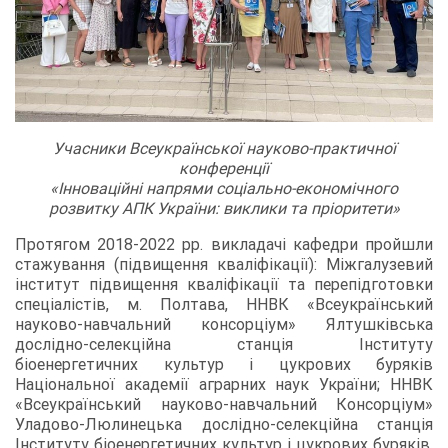
Учасники Всеукраїнської науково-практичної
конференції
«Інноваційні напрями соціально-економічного
розвитку АПК України: виклики та пріоритети»
Протягом 2018-2022 рр. викладачі кафедри пройшли
стажування (підвищення кваліфікації): Міжгалузевий
інститут підвищення кваліфікації та перепідготовки
спеціалістів, м. Полтава, ННВК «Всеукраїнський
науково-навчальний консорціум» Ялтушківська
дослідно-селекційна станція Інституту
біоенергетичних культур і цукрових буряків
Національної академії аграрних наук України; ННВК
«Всеукраїнський науково-навчальний Консорціум»
Уладово-Люлинецька дослідно-селекційна станція
Інституту біоенергетичних культур і цукрових буряків,