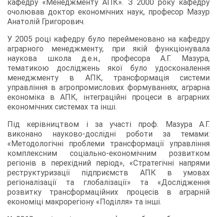
кафедру «Менеджменту АПК». З 2000 року кафедру
очолював доктор економічних наук, професор Мазур
Анатолій Григорович.
У 2005 році кафедру було перейменовано на кафедру
аграрного менеджменту, при якій функціонувала
наукова школа д.е.н., професора А.Г. Мазура,
тематикою досліджень якої було удосконалення
менеджменту в АПК, трансформація системи
управління в агропромислових формуваннях, аграрна
економіка в АПК, інтеграційні процеси в аграрних
економічних системах та інші.
Під керівництвом і за участі проф. Мазура А.Г.
виконано науково-дослідні роботи за темами:
«Методологічні проблеми трансформації управління
комплексним соціально-економічним розвитком
регіонів в перехідний період», «Стратегічні напрями
реструктуризації підприємств АПК в умовах
регіоналізації та глобалізації» та «Дослідження
розвитку трансформаційних процесів в аграрній
економіці макрорегіону «Поділля» та інші.