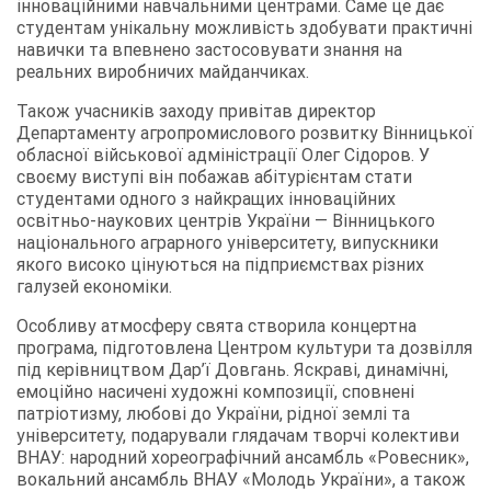
інноваційними навчальними центрами. Саме це дає
студентам унікальну можливість здобувати практичні
навички та впевнено застосовувати знання на
реальних виробничих майданчиках.
Також учасників заходу привітав директор
Департаменту агропромислового розвитку Вінницької
обласної військової адміністрації Олег Сідоров. У
своєму виступі він побажав абітурієнтам стати
студентами одного з найкращих інноваційних
освітньо-наукових центрів України — Вінницького
національного аграрного університету, випускники
якого високо цінуються на підприємствах різних
галузей економіки.
Особливу атмосферу свята створила концертна
програма, підготовлена Центром культури та дозвілля
під керівництвом Дар’ї Довгань. Яскраві, динамічні,
емоційно насичені художні композиції, сповнені
патріотизму, любові до України, рідної землі та
університету, подарували глядачам творчі колективи
ВНАУ: народний хореографічний ансамбль «Ровесник»,
вокальний ансамбль ВНАУ «Молодь України», а також