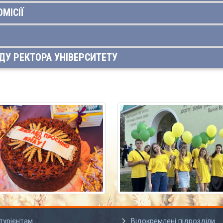
МІСІЇ
ДУ РЕКТОРА УНІВЕРСИТЕТУ
турієнтам
Відокремлені підрозділи