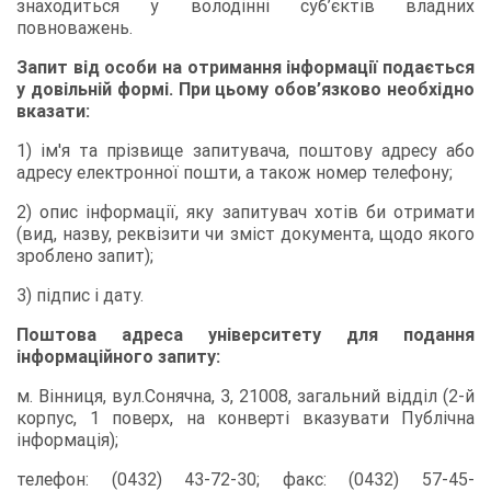
знаходиться у володінні суб’єктів владних
повноважень.
Запит від особи на отримання інформації подається
у довільній формі. При цьому обов’язково необхідно
вказати:
1) ім′я та прізвище запитувача, поштову адресу або
адресу електронної пошти, а також номер телефону;
2) опис інформації, яку запитувач хотів би отримати
(вид, назву, реквізити чи зміст документа, щодо якого
зроблено запит);
3) підпис і дату.
Поштова адреса університету для подання
інформаційного запиту:
м. Вінниця, вул.Сонячна, 3, 21008, загальний відділ (2-й
корпус, 1 поверх, на конверті вказувати Публічна
інформація);
телефон: (0432) 43-72-30; факс: (0432) 57-45-