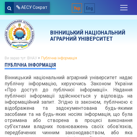
АЕСУ Сократ
Укр
Eng
ВІННИЦЬКИЙ НАЦІОНАЛЬНИЙ
АГРАРНИЙ УНІВЕРСИТЕТ
Ви зараз тут:
ВНАУ
Публічна інформація
ПУБЛІЧНА ІНФОРМАЦІЯ
Вінницький національний аграрний університет надає
публічну інформацію, керуючись Законом України
«Про доступ до публічної інформації». Надання
публічної інформації здійснюється у відповідь на
інформаційний запит. Згідно із законом, публічною є
відображена та задокументована будь-якими
засобами та на будь-яких носіях інформація, що була
отримана або створена в процесі виконання
суб’єктами владних повноважень своїх обов’язків,
передбачених чинним законодавством, або яка