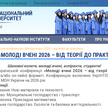
лічна інформація
Виховна робота
Галерея ВНАУ
НАЦІОНАЛЬНИЙ
ВЕРСИТЕТ
ці
АЛЬНО-НАУКОВІ ІНСТИТУТИ
ФАКУЛЬТЕТИ
ПРО УН
ська конференція «Молоді вчені 2026 – від теорії до практики»
МОЛОДІ ВЧЕНІ 2026 – ВІД ТЕОРІЇ ДО ПРАК
Шановні колеги, молоді вчені, аспіранти, студенти!
раїнській конференції
«Молоді вчені 202
6
– від теорі
та/або он-лайн) форматі. Конференцію включено УкрІНТЕІ
 МОН України на 202
6
рік.
нції:
ння. Нові матеріали та технології.
аво. Муніципальне господарство і транспорт.
отехніка. Прикладна математика.
ське господарство. Екологія та безпека життєдіяльності.