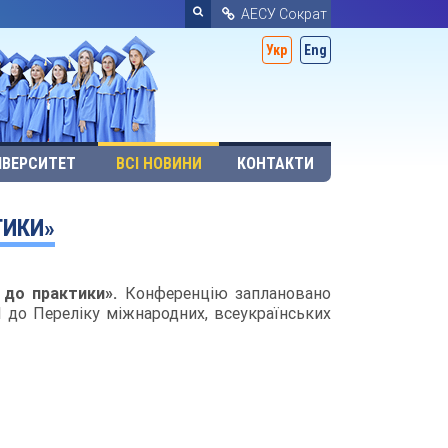
АЕСУ Сократ
Укр
Eng
ІВЕРСИТЕТ
ВСІ НОВИНИ
КОНТАКТИ
ТИКИ»
ї до практики».
Конференцію заплановано
 до Переліку міжнародних, всеукраїнських