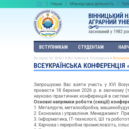
Наука
Міжнародна діяльність
Пуб
ВІННИЦЬКИЙ 
АГРАРНИЙ УНІ
заснований у 1982 ро
ВСТУПНИКАМ
СТУДЕНТАМ
НАВЧ
Ви зараз тут:
ВНАУ
Всі Новини
Оголошення
Всеукраїн
ВСЕУКРАЇНСЬКА КОНФЕРЕНЦІЯ «
Запрошуємо Вас взяти участь у ХV
I
Всеук
провести
18
березня 202
6
р. в заочному (
науково-практичних конференцій в системі
Основні напрямки роботи (секції) конфере
1. Металургія, металообробка, машинобудува
2. Економіка і управління. Менеджмент. Пр
3. Інформатика, ІТ-технології, ШІ та робот
4. Харчова і переробна промисловість, сіль