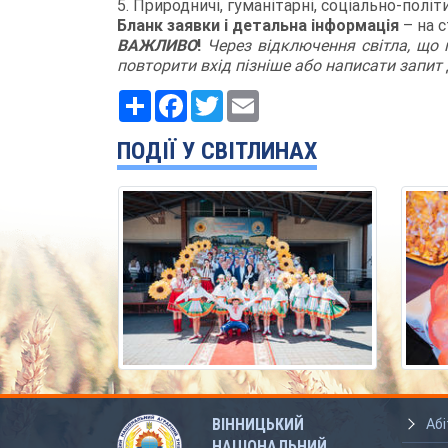
5. Природничі, гуманітарні, соціально-політич
Бланк заявки і детальна інформація
– на 
ВАЖЛИВО
!
Через відключення світла, що 
повторити вхід пізніше або написати запит 
Ресурс
Facebook
Twitter
Email
ПОДІЇ У СВІТЛИНАХ
ВІННИЦЬКИЙ
Абі
НАЦІОНАЛЬНИЙ