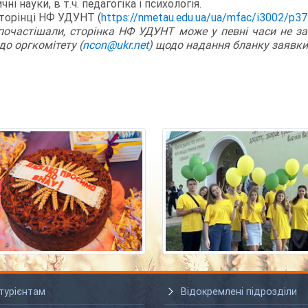
ні науки, в т.ч. педагогіка і психологія.
сторінці НФ УДУНТ
(
https://nmetau.edu.ua/
ua/mfac/i3002/p3
почастішали, сторінка НФ УДУНТ може у певні часи не за
до оргкомітету (
ncon@ukr.net
)
щодо надання бланку заявки 
турієнтам
Відокремлені підрозділи