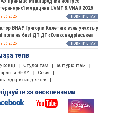
АУ приймає Міжнародний конгрес
теринарної медицини UVMF & VNAU 2026
9.06.2026
НОВИНИ ВНАУ
ктор ВНАУ Григорій Калетнік взяв участь у
і поля на базі ДП ДГ «Олександрівське»
9.06.2026
НОВИНИ ВНАУ
мара тегів
уковці
|
Студентам
|
абітурієнтам
|
піранти ВНАУ
|
Сесія
|
нь відкритих дверей
|
лідкуйте за оновленнями