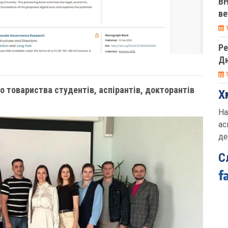
ВН
ве
1
Ре
Дн
1
о товариства студентів, аспірантів, докторантів
Х
На
ас
де
С