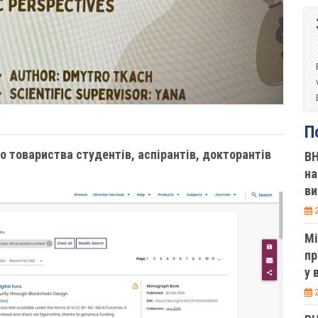
П
о товариства студентів, аспірантів, докторантів
ВН
на
ви
2
Мі
пр
у 
2