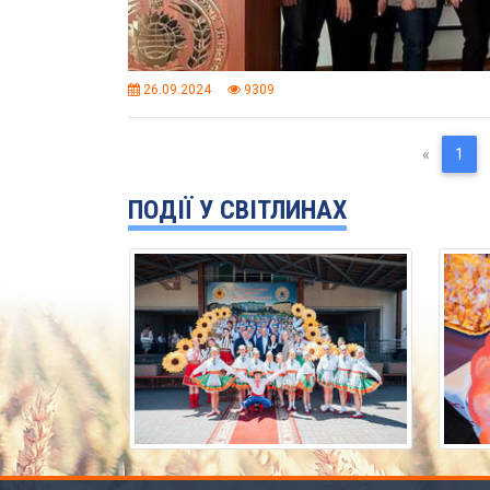
26.09.2024
9309
Previou
(cu
«
1
ПОДІЇ У СВІТЛИНАХ