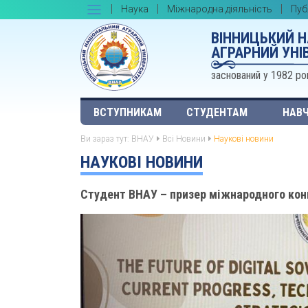
Наука
Міжнародна діяльність
Пуб
ВІННИЦЬКИЙ 
АГРАРНИЙ УНІ
заснований у 1982 ро
ВСТУПНИКАМ
СТУДЕНТАМ
НАВЧ
Ви зараз тут:
ВНАУ
Всі Новини
Наукові новини
НАУКОВІ НОВИНИ
Студент ВНАУ – призер міжнародного конк