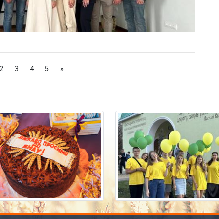
s
rrent)
Next
2
3
4
5
»