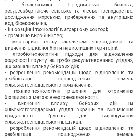
- біоекономіка. Продовольча безпека,
ресурсозберігаюче сільське та лісове господарство,
дослідження морських, прибережних та внутрішніх
вод, біоекономіка;
- інноваційні технології в аграрному секторі;
- органічне виробництво;
- моніторинг стану екосистем заповідників та
вивчення рідкісної біоти навколишніх територій;
- агробіотехнологічні підходи для відновлення
родючості ґрунту на грубо рекультивованих угіддях,
що зазнали впливу бойових дій;
- розроблення рекомендацій щодо відновлення та
реабілітації пошкоджених земель
сільськогосподарського призначення;
- техніко-технологічні рішення для отримання
біопалива з метою енергонезалежності;
- вивчення впливу бойових дій на
сільськогосподарські угіддя України та визначення
придатності ґрунтів для вирощування
сільськогосподарської продукції;
- розроблення рекомендацій щодо відновлення та
реабілітації пошкоджених земель