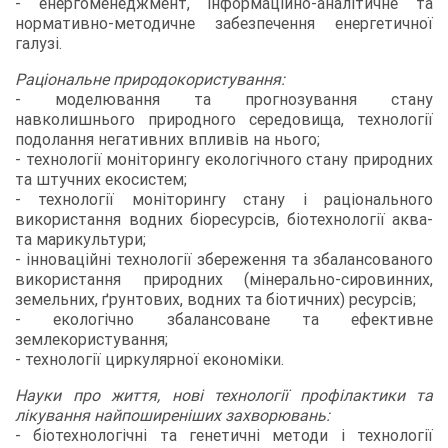
- енергоменеджмент, інформаційно-аналітичне та
нормативно-методичне забезпечення енергетичної
галузі.
Раціональне природокористування:
- моделювання та прогнозування стану
навколишнього природного середовища, технології
подолання негативних впливів на нього;
- технології моніторингу екологічного стану природних
та штучних екосистем;
- технології моніторингу стану і раціонального
використання водних біоресурсів, біотехнології аква-
та марикультури;
- інноваційні технології збереження та збалансованого
використання природних (мінерально-сировинних,
земельних, ґрунтових, водних та біотичних) ресурсів;
- екологічно збалансоване та ефективне
землекористування;
- технології циркулярної економіки.
Науки про життя, нові технології профілактики та
лікування найпоширеніших захворювань:
- біотехнологічні та генетичні методи і технології