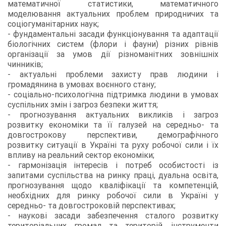
математичної статистики, математичного
моделювання актуальних проблем природничих та
соціогуманітарних наук;
- фундаментальні засади функціонування та адаптації
біологічних систем (флори i фауни) різних рівнів
організації за умов дії різноманітних зовнішніх
чинників;
- актуальні проблеми захисту прав людини і
громадянина в умовах воєнного стану;
- соціально-психологічна підтримка людини в умовах
суспільних змін і загроз безпеки життя;
- прогнозування актуальних викликів і загроз
розвитку економіки та її галузей на середньо- та
довгострокову перспективи, демографічного
розвитку ситуації в Україні та руху робочої сили і їх
впливу на реальний сектор економіки;
- гармонізація інтересів і потреб особистості із
запитами суспільства на ринку праці, дуальна освіта,
прогнозування щодо кваліфікації та компетенцій,
необхідних для ринку робочої сили в Україні у
середньо- та довгостроковій перспективах;
- наукові засади забезпечення сталого розвитку
територіальних громад та територій, інструменти