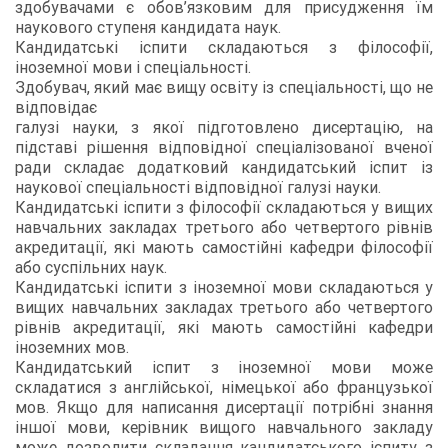
здобувачами є обов’язковим для присудження їм
наукового ступеня кандидата наук.
Кандидатські іспити складаються з філософії,
іноземної мови і спеціальності.
Здобувач, який має вищу освіту із спеціальності, що не
відповідає
галузі науки, з якої підготовлено дисертацію, на
підставі рішення відповідної спеціалізованої вченої
ради складає додатковий кандидатський іспит із
наукової спеціальності відповідної галузі науки.
Кандидатські іспити з філософії складаються у вищих
навчальних закладах третього або четвертого рівнів
акредитації, які мають самостійні кафедри філософії
або суспільних наук.
Кандидатські іспити з іноземної мови складаються у
вищих навчальних закладах третього або четвертого
рівнів акредитації, які мають самостійні кафедри
іноземних мов.
Кандидатський іспит з іноземної мови може
складатися з англійської, німецької або французької
мов. Якщо для написання дисертації потрібні знання
іншої мови, керівник вищого навчального закладу
може дозволити складання кандидатського іспиту з