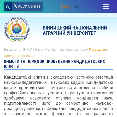
АЕСУ Сократ
Укр
Eng
ВІННИЦЬКИЙ НАЦІОНАЛЬНИЙ
АГРАРНИЙ УНІВЕРСИТЕТ
Ви зараз тут:
ВНАУ
Наука
Аспірантура і докторантура
Проведення
кандидатських іспитів
ВИМОГИ ТА ПОРЯДОК ПРОВЕДЕННЯ КАНДИДАТСЬКИХ
ІСПИТІВ
Кандидатські іспити є складовою частиною атестації
науково-педагогічних і наукових кадрів. Кандидатські
іспити проводяться з метою встановлення глибини
професійних знань, наукового і культурного кругозору
здобувача наукового ступеня кандидата наук,
підготовленості його до самостійної науково-
дослідної діяльності. Складання кандидатських іспитів
з іноземної мови, філософії та спеціальності