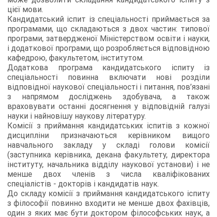
цієї мови.
Кандидатський іспит із спеціальності приймається за
програмами, що складаються з двох частин: типової
програми, затвердженої Міністерством освіти і науки,
і додаткової програми, що розробляється відповідною
кафедрою, факультетом, інститутом.
Додаткова програма кандидатського іспиту із
спеціальності повинна включати нові розділи
відповідної наукової спеціальності і питання, пов’язані
з напрямом досліджень здобувача, а також
враховувати останні досягнення у відповідній галузі
науки і найновішу наукову літературу.
Комісії з приймання кандидатських іспитів з кожної
дисципліни призначаються керівником вищого
навчального закладу у складі голови комісії
(заступника керівника, декана факультету, директора
інституту, начальника відділу наукової установи) і не
менше двох членів з числа кваліфікованих
спеціалістів - докторів і кандидатів наук.
До складу комісії з приймання кандидатського іспиту
з філософії повинно входити не менше двох фахівців,
один з яких має бути доктором філософських наук, а