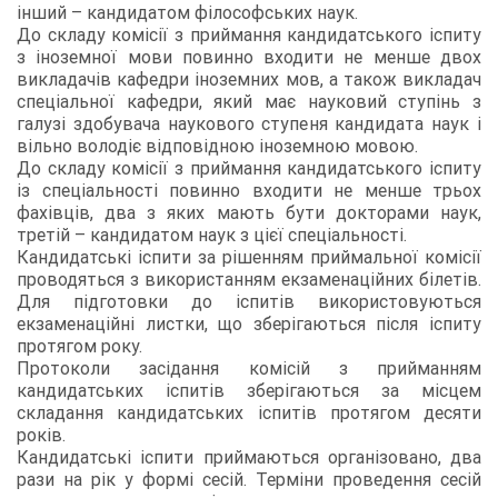
інший – кандидатом філософських наук.
До складу комісії з приймання кандидатського іспиту
з іноземної мови повинно входити не менше двох
викладачів кафедри іноземних мов, а також викладач
спеціальної кафедри, який має науковий ступінь з
галузі здобувача наукового ступеня кандидата наук і
вільно володіє відповідною іноземною мовою.
До складу комісії з приймання кандидатського іспиту
із спеціальності повинно входити не менше трьох
фахівців, два з яких мають бути докторами наук,
третій – кандидатом наук з цієї спеціальності.
Кандидатські іспити за рішенням приймальної комісії
проводяться з використанням екзаменаційних білетів.
Для підготовки до іспитів використовуються
екзаменаційні листки, що зберігаються після іспиту
протягом року.
Протоколи засідання комісій з прийманням
кандидатських іспитів зберігаються за місцем
складання кандидатських іспитів протягом десяти
років.
Кандидатські іспити приймаються організовано, два
рази на рік у формі сесій. Терміни проведення сесій