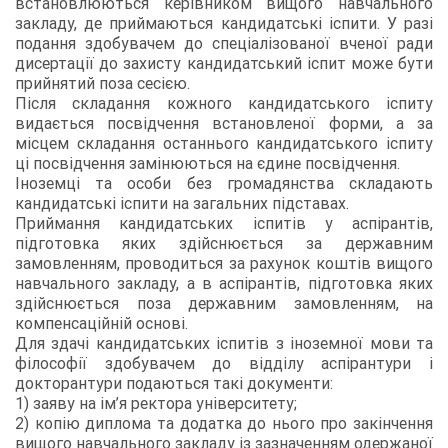
встановлюються керівником вищого навчального
закладу, де приймаються кандидатські іспити. У разі
подання здобувачем до спеціалізованої вченої ради
дисертації до захисту кандидатський іспит може бути
прийнятий поза сесією.
Після складання кожного кандидатського іспиту
видається посвідчення встановленої форми, а за
місцем складання останнього кандидатського іспиту
ці посвідчення замінюються на єдине посвідчення.
Іноземці та особи без громадянства складають
кандидатські іспити на загальних підставах.
Приймання кандидатських іспитів у аспірантів,
підготовка яких здійснюється за державним
замовленням, проводиться за рахунок коштів вищого
навчального закладу, а в аспірантів, підготовка яких
здійснюється поза державним замовленням, на
компенсаційній основі.
Для здачі кандидатських іспитів з іноземної мови та
філософії здобувачем до відділу аспірантури і
докторантури подаються такі документи:
1) заяву на ім’я ректора університету;
2) копію диплома та додатка до нього про закінчення
вищого навчального закладу із зазначенням одержаної