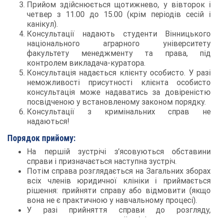
Прийом здійснюється щотижнево, у вівторок і
четвер з 11.00 до 15.00 (крім періодів сесій і
канікул).
Консультації надають студенти Вінницького
національного аграрного університету
факультету менеджменту та права, під
контролем викладача-куратора.
Консультація надається клієнту особисто. У разі
неможливості присутності клієнта особисто
консультація може надаватись за довіреністю
посвідченою у встановленому законом порядку.
Консультації з кримінальних справ не
надаються!
Порядок прийому:
На першій зустрічі з’ясовуються обставини
справи і призначається наступна зустріч.
Потім справа розглядається на Загальних зборах
всіх членів юридичної клініки і приймається
рішення: прийняти справу або відмовити (якщо
вона не є практичною у навчальному процесі).
У разі прийняття справи до розгляду,