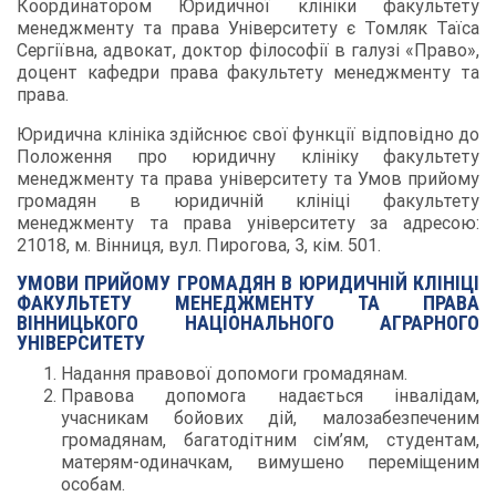
Координатором Юридичної клініки факультету
менеджменту та права Університету є Томляк Таїса
Сергіївна, адвокат, доктор філософії в галузі «Право»,
доцент кафедри права факультету менеджменту та
права.
Юридична клініка здійснює свої функції відповідно до
Положення про юридичну клініку факультету
менеджменту та права університету та Умов прийому
громадян в юридичній клініці факультету
менеджменту та права університету за адресою:
21018, м. Вінниця, вул. Пирогова, 3, кім. 501.
УМОВИ ПРИЙОМУ ГРОМАДЯН В ЮРИДИЧНІЙ КЛІНІЦІ
ФАКУЛЬТЕТУ МЕНЕДЖМЕНТУ ТА ПРАВА
ВІННИЦЬКОГО НАЦІОНАЛЬНОГО АГРАРНОГО
УНІВЕРСИТЕТУ
Надання правової допомоги громадянам.
Правова допомога надається інвалідам,
учасникам бойових дій, малозабезпеченим
громадянам, багатодітним сім’ям, студентам,
матерям-одиначкам, вимушено переміщеним
особам.