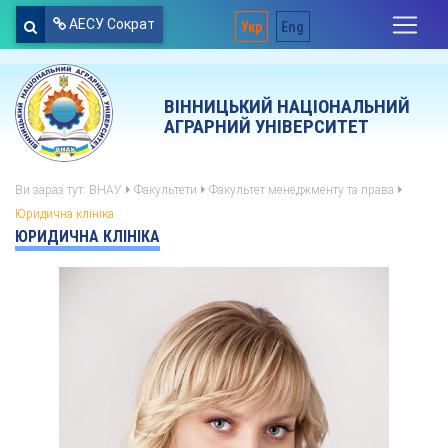
АЕСУ Сократ
Укр
Eng
ВІННИЦЬКИЙ НАЦІОНАЛЬНИЙ
АГРАРНИЙ УНІВЕРСИТЕТ
Ви зараз тут:
ВНАУ
Факультети
Факультет менеджменту та права
Юридична клініка
ЮРИДИЧНА КЛІНІКА