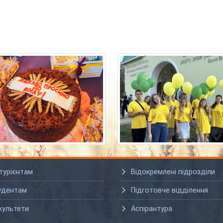
турієнтам
Відокремлені підрозділи
удентам
Підготовче відділення
культети
Аспірантура