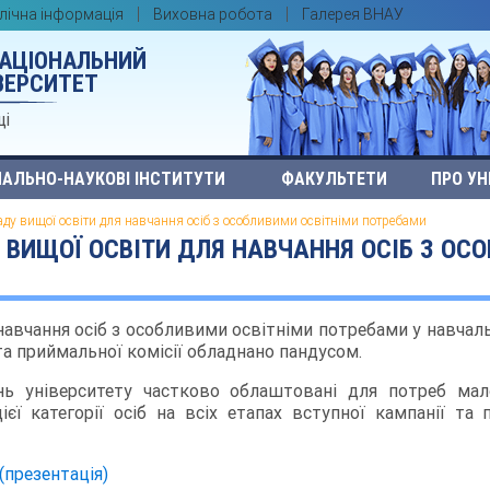
лічна інформація
Виховна робота
Галерея ВНАУ
НАЦІОНАЛЬНИЙ
ВЕРСИТЕТ
ці
АЛЬНО-НАУКОВІ ІНСТИТУТИ
ФАКУЛЬТЕТИ
ПРО УН
аду вищої освіти для навчання осіб з особливими освітніми потребами
ВИЩОЇ ОСВІТИ ДЛЯ НАВЧАННЯ ОСІБ З ОС
авчання осіб з особливими освітніми потребами у навчальн
та приймальної комісії обладнано пандусом.
нь університету частково облаштовані для потреб мал
ієї категорії осіб на всіх етапах вступної кампанії та
(презентація)