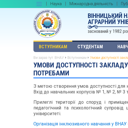
Наука
Міжнародна діяльність
Пуб
ВІННИЦЬКИЙ 
АГРАРНИЙ УНІ
заснований у 1982 ро
ВСТУПНИКАМ
СТУДЕНТАМ
НАВЧ
Ви зараз тут:
ВНАУ
Вступникам
Умови доступності закл
УМОВИ ДОСТУПНОСТІ ЗАКЛАДУ 
ПОТРЕБАМИ
З метою створення умов доступності для н
Вхід до навчальних корпусів № 1, № 2, № 3 
Прилеглі території до споруд і приміще
педагогічний та психологічний супровід ц
університеті.
Організація інклюзивного навчання у ВНАУ 