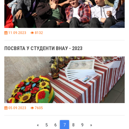
11.09.2023
8132
ПОСВЯТА У СТУДЕНТИ ВНАУ - 2023
05.09.2023
7605
Previous
(current)
Next
«
5
6
7
8
9
»