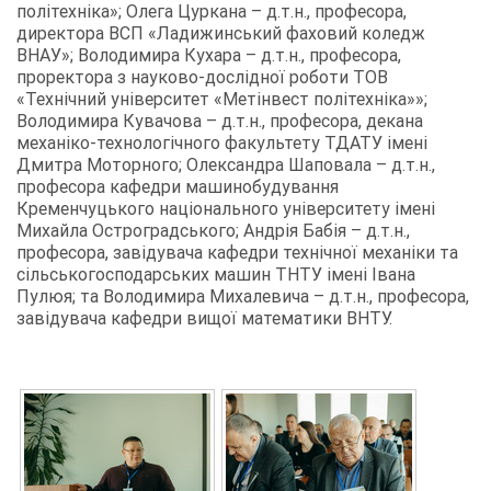
політехніка»; Олега Цуркана – д.т.н., професора,
директора ВСП «Ладижинський фаховий коледж
ВНАУ»; Володимира Кухара – д.т.н., професора,
проректора з науково-дослідної роботи ТОВ
«Технічний університет «Метінвест політехніка»»;
Володимира Кувачова – д.т.н., професора, декана
механіко-технологічного факультету ТДАТУ імені
Дмитра Моторного; Олександра Шаповала – д.т.н.,
професора кафедри машинобудування
Кременчуцького національного університету імені
Михайла Остроградського; Андрія Бабія – д.т.н.,
професора, завідувача кафедри технічної механіки та
сільськогосподарських машин ТНТУ імені Івана
Пулюя; та Володимира Михалевича – д.т.н., професора,
завідувача кафедри вищої математики ВНТУ.