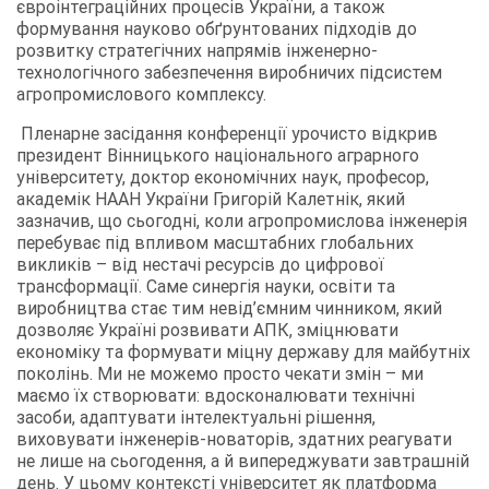
євроінтеграційних процесів України, а також
формування науково обґрунтованих підходів до
розвитку стратегічних напрямів інженерно-
технологічного забезпечення виробничих підсистем
агропромислового комплексу.
Пленарне засідання конференції урочисто відкрив
президент Вінницького національного аграрного
університету, доктор економічних наук, професор,
академік НААН України Григорій Калетнік, який
зазначив, що сьогодні, коли агропромислова інженерія
перебуває під впливом масштабних глобальних
викликів – від нестачі ресурсів до цифрової
трансформації. Саме синергія науки, освіти та
виробництва стає тим невід’ємним чинником, який
дозволяє Україні розвивати АПК, зміцнювати
економіку та формувати міцну державу для майбутніх
поколінь. Ми не можемо просто чекати змін – ми
маємо їх створювати: вдосконалювати технічні
засоби, адаптувати інтелектуальні рішення,
виховувати інженерів-новаторів, здатних реагувати
не лише на сьогодення, а й випереджувати завтрашній
день. У цьому контексті університет як платформа