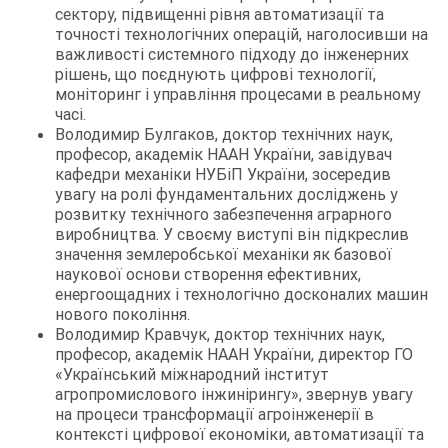
сектору, підвищенні рівня автоматизації та
точності технологічних операцій, наголосивши на
важливості системного підходу до інженерних
рішень, що поєднують цифрові технології,
моніторинг і управління процесами в реальному
часі.
Володимир Булгаков, доктор технічних наук,
професор, академік НААН України, завідувач
кафедри механіки НУБіП України, зосередив
увагу на ролі фундаментальних досліджень у
розвитку технічного забезпечення аграрного
виробництва. У своєму виступі він підкреслив
значення землеробської механіки як базової
наукової основи створення ефективних,
енергоощадних і технологічно досконалих машин
нового покоління.
Володимир Кравчук, доктор технічних наук,
професор, академік НААН України, директор ГО
«Український міжнародний інститут
агропромислового інжинірингу», звернув увагу
на процеси трансформації агроінженерії в
контексті цифрової економіки, автоматизації та