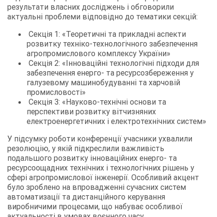
результати власних досліджень і обговорили
актуальні проблеми відповідно до тематики секцій:
Секція 1: «Теоретичні та прикладні аспекти
розвитку техніко-технологічного забезпечення
агропромислового комплексу України»
Секція 2: «Інноваційні технологічні підходи для
забезпечення енерго- та ресурсозбереження у
галузевому машинобудуванні та харчовій
промисловості»
Секція 3: «Науково-технічні основи та
перспективи розвитку вітчизняних
електроенергетичних і електротехнічних систем»
У підсумку роботи конференції учасники ухвалили
резолюцію, у якій підкреслили важливість
подальшого розвитку інноваційних енерго- та
ресурсоощадних технічних і технологічних рішень у
сфері агропромислової інженерії. Особливий акцент
було зроблено на впровадженні сучасних систем
автоматизації та дистанційного керування
виробничими процесами, що набуває особливої
актуальності в умовах воєнного часу.