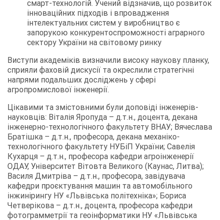
смарт-технологій. Учений відзначив, що розвиток
інноваційних підходів і впровадження
інтелектуальних систем у виробництво є
запорукою конкурентоспроможності аграрного
сектору України на світовому ринку
Виступи академіків визначили високу наукову планку,
сприяли фаховій дискусії та окреслили стратегічні
напрями подальших досліджень у сфері
агропромислової інженерії.
Цікавими та змістовними були доповіді інженерів-
науковців: Віталія Яропуда – д.т.н., доцента, декана
інженерно-технологічного факультету ВНАУ; Вячеслава
Братішка – д.т.н., професора, декана механіко-
технологічного факультету НУБіП України; Савелія
Кухарця – д.т.н., професора кафедри агроінженерії
ОДАУ, Університет Вітовта Великого (Каунас, Литва);
Василя Дмитріва – д.т.н., професора, завідувача
кафедри проєктування машин та автомобільного
інжинірингу НУ «Львівська політехніка»; Бориса
Четверікова – д.т.н., доцента, професора кафедри
фотограмметрії та геоінформатики НУ «Львівська