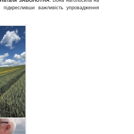
Наталя ЗАБОЛОТНА
. Вона наголосила на
и, підкресливши важливість упровадження