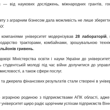
— від наукових досліджень, міжнародних грантів, гос
ету з аграрним бізнесом дала можливість не лише зберегти
АУ.
и компаніями університет модернізував
28 лабораторій
,
сподарство тракторами, комбайнами, зрошувальною техні
ільйонів гривень
.
вірі Міністерства освіти і науки України до університет
 студентській молоді під час війни долучитися до управл
мисловості, а також сфери послуг.
 та джерела фінансових результатів стали створені в уніве
ю аграрною родиною з підприємствами АПК області, адже з
університет щиро радіє щорічним успіхам підприємств Вінн