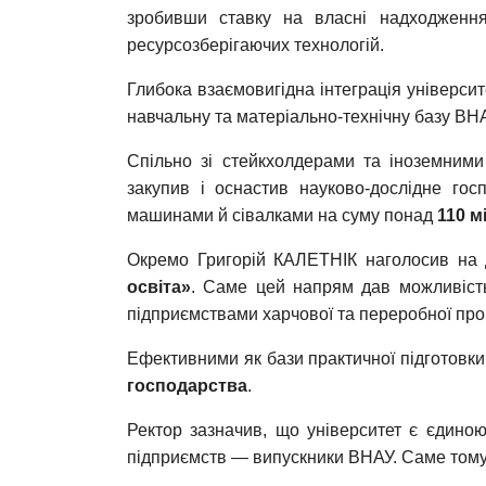
зробивши ставку на власні надходження 
ресурсозберігаючих технологій.
Глибока взаємовигідна інтеграція університ
навчальну та матеріально-технічну базу ВН
Спільно зі стейкхолдерами та іноземним
закупив і оснастив науково-дослідне го
машинами й сівалками на суму понад
110 м
Окремо Григорій КАЛЕТНІК наголосив на до
освіта»
. Саме цей напрям дав можливість
підприємствами харчової та переробної про
Ефективними як бази практичної підготовки
господарства
.
Ректор зазначив, що університет є єдино
підприємств — випускники ВНАУ. Саме тому 