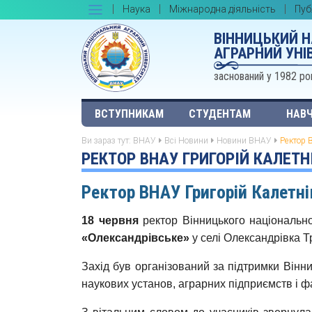
Наука
Міжнародна діяльність
Пуб
ВІННИЦЬКИЙ 
АГРАРНИЙ УНІ
заснований у 1982 ро
ВСТУПНИКАМ
СТУДЕНТАМ
НАВЧ
Ви зараз тут:
ВНАУ
Всі Новини
Новини ВНАУ
Ректор 
РЕКТОР ВНАУ ГРИГОРІЙ КАЛЕТН
Ректор ВНАУ Григорій Калетні
18 червня
ректор Вінницького національн
«Олександрівське»
у селі Олександрівка Т
Захід був організований за підтримки Вінни
наукових установ, аграрних підприємств і фа