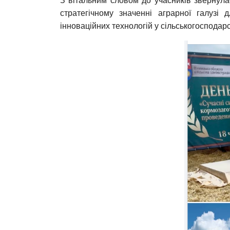
З вітальним словом до учасників звернулас
стратегічному значенні аграрної галузі
інноваційних технологій у сільськогосподар