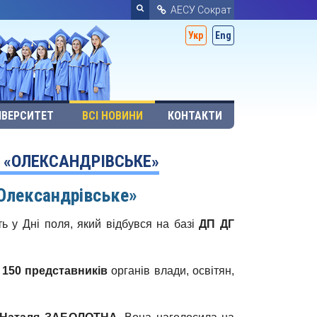
АЕСУ Сократ
Укр
Eng
ІВЕРСИТЕТ
ВСІ НОВИНИ
КОНТАКТИ
Г «ОЛЕКСАНДРІВСЬКЕ»
«Олександрівське»
ь у Дні поля, який відбувся на базі
ДП ДГ
о
150 представників
органів влади, освітян,