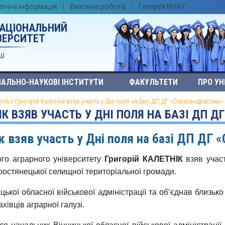
лічна інформація
Виховна робота
Галерея ВНАУ
НАЦІОНАЛЬНИЙ
ВЕРСИТЕТ
ці
АЛЬНО-НАУКОВІ ІНСТИТУТИ
ФАКУЛЬТЕТИ
ПРО УН
ВНАУ Григорій Калетнік взяв участь у Дні поля на базі ДП ДГ «Олександрівське»
ІК ВЗЯВ УЧАСТЬ У ДНІ ПОЛЯ НА БАЗІ ДП Д
к взяв участь у Дні поля на базі ДП ДГ 
ого аграрного університету
Григорій КАЛЕТНІК
взяв участ
ростянецької селищної територіальної громади.
цької обласної військової адміністрації та об’єднав близьк
хівців аграрної галузі.