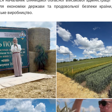
я начальник Вінницької обласної військової адміністрації
 для економіки держави та продовольчої безпеки країн
ське виробництво.