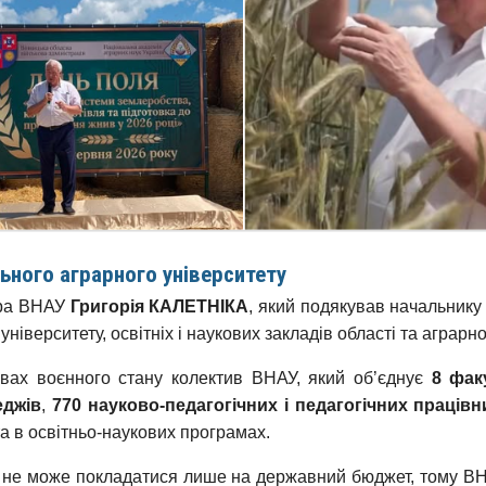
ьного аграрного університету
ора ВНАУ
Григорія КАЛЕТНІКА
, який подякував начальнику 
університету, освітніх і наукових закладів області та аграрно
вах воєнного стану колектив ВНАУ, який об’єднує
8 фак
еджів
,
770 науково-педагогічних і педагогічних працівн
а в освітньо-наукових програмах.
ет не може покладатися лише на державний бюджет, тому 