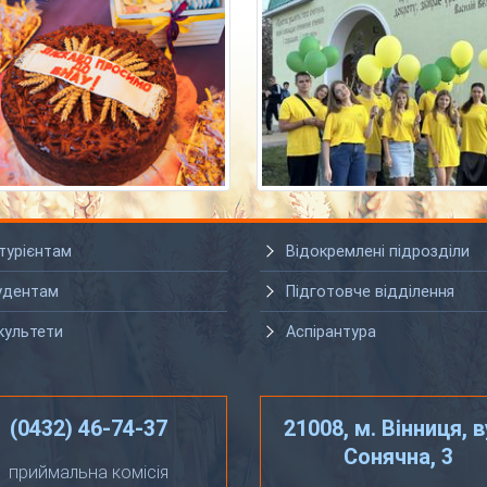
турієнтам
Відокремлені підрозділи
удентам
Підготовче відділення
культети
Аспірантура
(0432) 46-74-37
21008, м. Вінниця, в
Сонячна, 3
приймальна комісія