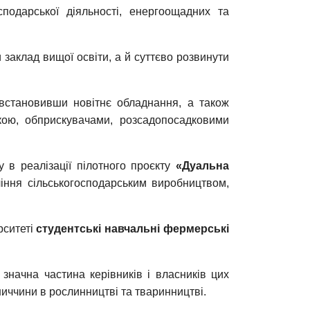
подарської діяльності, енергоощадних та
 заклад вищої освіти, а й суттєво розвинути
 встановивши новітнє обладнання, а також
кою, обприскувачами, розсадопосадковими
у в реалізації пілотного проєкту
«Дуальна
іння сільськогосподарським виробництвом,
рситеті
студентські навчальні фермерські
начна частина керівників і власників цих
иччини в рослинництві та тваринництві.