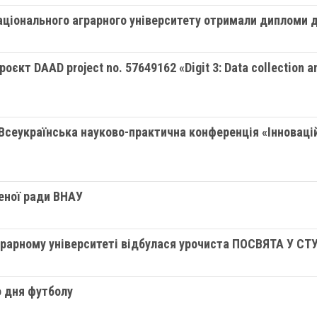
аціонального аграрного університету отримали дипломи д
єкт DAAD project no. 57649162 «Digit 3: Data collection and
 Всеукраїнська науково-практична конференція «Інноваці
ченої ради ВНАУ
аграрному університеті відбулася урочиста ПОСВЯТА У С
о дня футболу