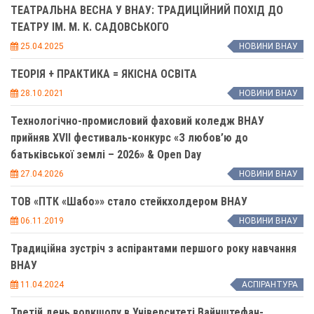
ТЕАТРАЛЬНА ВЕСНА У ВНАУ: ТРАДИЦІЙНИЙ ПОХІД ДО
ТЕАТРУ ІМ. М. К. САДОВСЬКОГО
25.04.2025
НОВИНИ ВНАУ
ТЕОРІЯ + ПРАКТИКА = ЯКІСНА ОСВІТА
28.10.2021
НОВИНИ ВНАУ
Технологічно-промисловий фаховий коледж ВНАУ
прийняв XVII фестиваль-конкурс «З любов’ю до
батьківської землі – 2026» & Open Day
27.04.2026
НОВИНИ ВНАУ
ТОВ «ПТК «Шабо»» стало стейкхолдером ВНАУ
06.11.2019
НОВИНИ ВНАУ
Традиційна зустріч з аспірантами першого року навчання
ВНАУ
11.04.2024
АСПІРАНТУРА
Третій день воркшопу в Університеті Вайнштефан-