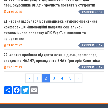
першокурсників ВНАУ - урочиста посвята у студенти!
21.08.2025
НОВИНИ ВНАУ
21 червня відбулася Всеукраїнська науково-практична
конференція «Інноваційні напрями соціально-
економічного розвитку АПК України: виклики та
пріоритети»
21.06.2022
НОВИНИ ВНАУ
22 жовтня пройшла відкрита лекція д.е.н., професора,
академіка НААНУ, президента ВНАУ Григорія Калетніка
24.10.2019
НОВИНИ ВНАУ
«
1
2
3
4
5
»
Ресурс
Facebook
Twitter
Email