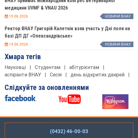
ВНАУ приймає Міжнародний конгрес ветеринарної
медицини UVMF & VNAU 2026
19.06.2026
НОВИНИ ВНАУ
Ректор ВНАУ Григорій Калетнік взяв участь у Дні поля на
базі ДП ДГ «Олександрівське»
19.06.2026
НОВИНИ ВНАУ
Хмара тегів
Науковці
|
Студентам
|
абітурієнтам
|
аспіранти ВНАУ
|
Сесія
|
день відкритих дверей
|
Слідкуйте за оновленнями
(0432) 46-00-03