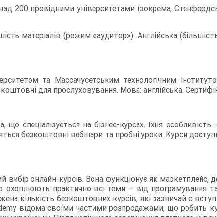
над 200 провідними університетами (зокрема, Стенфордськ
ть матеріалів (режим «аудитор»). Англійська (більшість 
рситетом та Массачусетським технологічним інститутом
зкоштовні для прослуховування. Мова: англійська. Сертифік
 що спеціалізується на бізнес-курсах. Їхня особливість 
дяться безкоштовні вебінари та пробні уроки. Курси досту
й вибір онлайн-курсів. Вона функціонує як маркетплейс, 
, що охоплюють практично всі теми – від програмування т
жена кількість безкоштовних курсів, які зазвичай є всту
Udemy відома своїми частими розпродажами, що робить к