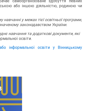
ачає самоорганізоване здобуття певних
адською або іншою діяльністю, родиною чи
 навчанні у межах тієї освітньої програми,
изначеному законодавством України.
еднє навчання та додаткові документи, які
рмальної освіти.
або інформальної освіти у Вінницькому