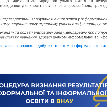
, що відбувається впродовж усього життя та передб
овсякденної діяльності, пов’язаної з професійною, гром
перезараховані здобувачам вищої освіти у їх формальному
кому національному аграрному університеті, в порядку в
еканату та подати відповідну заяву, декларацію про попер
езультати навчання, здобуті шл
яхом неформальної та інфо
ьтатів навчання, здобутих шляхом неформальної та/