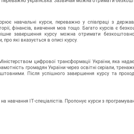
– переважно українська. Зазвичай можна отримати безкош
творює навчальні курси, переважно у співпраці з держа
сторії, фінансів, вивчення мов тощо. Багато курсів є бе
спішне завершення курсу можна отримати безкоштовно.
 про які вказується в описі курсу.
Міністерством цифрової трансформації України, яка над
рамотність громадян України через освітні серіали, тренаж
оштовними. Після успішного завершення курсу та прох
на навчання IT-спеціалістів. Пропонує курси з програмува