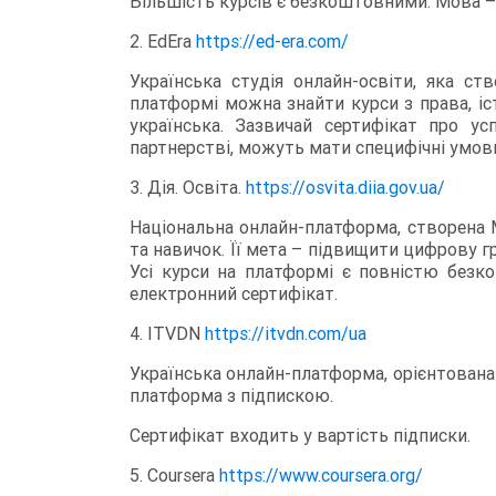
Більшість курсів є безкоштовними. Мова 
2. EdEra
https://ed-era.com/
Українська студія онлайн-освіти, яка с
платформі можна знайти курси з права, і
українська. Зазвичай сертифікат про у
партнерстві, можуть мати специфічні умови,
3. Дія. Освіта.
https://osvita.diia.gov.ua/
Національна онлайн-платформа, створена 
та навичок. Її мета – підвищити цифрову г
Усі курси на платформі є повністю безк
електронний сертифікат.
4. ITVDN
https://itvdn.com/ua
Українська онлайн-платформа, орієнтована 
платформа з підпискою.
Сертифікат входить у вартість підписки.
5. Coursera
https://www.coursera.org/