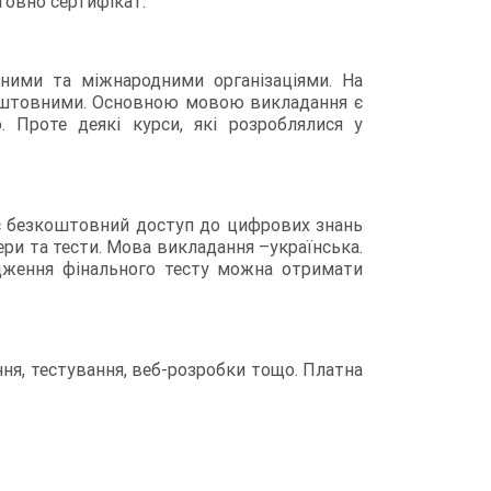
товно сертифікат.
вними та міжнародними організаціями. На
зкоштовними. Основною мовою викладання є
 Проте деякі курси, які розроблялися у
ає безкоштовний доступ до цифрових знань
ери та тести. Мова викладання –українська.
одження фінального тесту можна отримати
ння, тестування, веб-розробки тощо. Платна