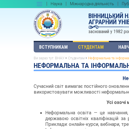
Наука
Міжнародна діяльність
Пуб
ВІННИЦЬКИЙ 
АГРАРНИЙ УНІ
заснований у 1982 ро
ВСТУПНИКАМ
СТУДЕНТАМ
НАВЧ
Ви зараз тут:
ВНАУ
Студентам
Неформальна та інформа
НЕФОРМАЛЬНА ТА ІНФОРМАЛЬН
Не
Сучасний світ вимагає постійного оновлен
використовувати можливості неформальної
Усі охочі
Неформальна освіта — це навчання,
державою освітніх кваліфікацій за 
Приклади: онлайн-курси, вебінари, тре