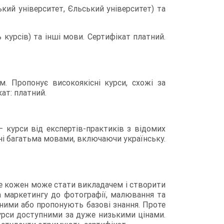
ий університет, Єльський університет) та
курсів) та інші мови. Сертифікат платний.
. Пропонує високоякісні курси, схожі за
ат: платний.
— курси від експертів-практиків з відомих
пні багатьма мовами, включаючи українську.
де кожен може стати викладачем і створити
а маркетингу до фотографії, малювання та
пними або пропонують базові знання. Проте
урси доступними за дуже низькими цінами.