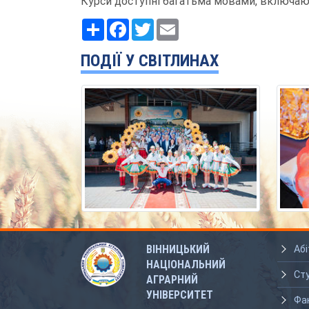
Курси доступні багатьма мовами, включаюч
Ресурс
Facebook
Twitter
Email
ПОДІЇ У СВІТЛИНАХ
ВІННИЦЬКИЙ
Абі
НАЦІОНАЛЬНИЙ
Ст
АГРАРНИЙ
УНІВЕРСИТЕТ
Фа