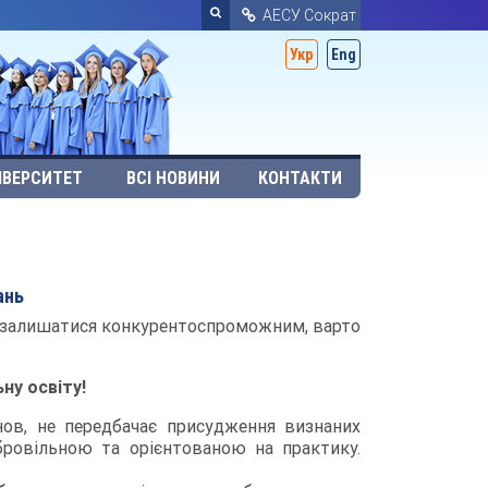
АЕСУ Сократ
Укр
Eng
ІВЕРСИТЕТ
ВСІ НОВИНИ
КОНТАКТИ
ань
об залишатися конкурентоспроможним, варто
ну освіту!
нов, не передбачає присудження визнаних
обровільною та орієнтованою на практику.