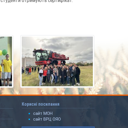
у студенти отримують сертифікат.
Корисні посилання
сайт МОН
сайт ВРЦ ОЯО