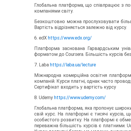
Глобальна платформа, що співпрацює з по
компаніями світу.
Безкоштовно можна прослуховувати більшіс
Вартість відрізняється залежно від курсу.
6. edX
https://www.edx.org/
Платформа заснована Гарвардським уніве
форматом до Coursera. Більшість курсів бе
7. Laba
https://laba.ua/lecture
Міжнародна комерційна освітня платформа,
компаній. Курси платні, однак часто прово
Сертифікат входить у вартість курсу
8. Udemy
https://www.udemy.com/
Глобальна платформа, яка пропонує широки
свій курс. На платформі є тисячі курсів
особистого розвитку. На платформі є обме
переважна більшість курсів є платними. 