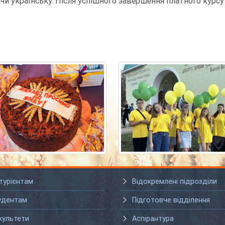
и українську. Після успішного завершення платного курс
турієнтам
Відокремлені підрозділи
удентам
Підготовче відділення
культети
Аспірантура