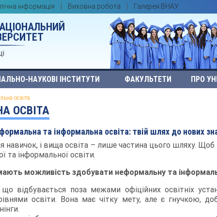
лічна інформація
Виховна робота
Галерея ВНАУ
НАЦІОНАЛЬНИЙ
ВЕРСИТЕТ
ці
АЛЬНО-НАУКОВІ ІНСТИТУТИ
ФАКУЛЬТЕТИ
ПРО УН
льна освіта
А ОСВІТА
формальна та інформальна освіта: твій шлях до нових зн
ня навичок, і вища освіта – лише частина цього шляху. Щ
 та інформальної освіти.
 мають можливість здобувати неформальну та інформаль
 що відбувається поза межами офіційних освітніх уста
рівнями освіти. Вона має чітку мету, але є гнучкою, д
нінги.